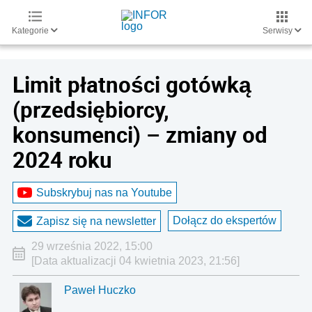
Kategorie
Serwisy
Limit płatności gotówką
(przedsiębiorcy,
konsumenci) – zmiany od
2024 roku
Subskrybuj nas na Youtube
Dołącz do ekspertów
Zapisz się na newsletter
29 września 2022, 15:00
[Data aktualizacji 04 kwietnia 2023, 21:56]
Paweł Huczko