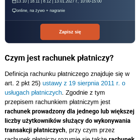
13.10 | 18.11 | 8.12 | 13.01.2027 r., 10:00-15:00
online, na żywo + nagranie
Zapisz się
Czym jest rachunek płatniczy?
Definicja rachunku płatniczego znajduje się w
art. 2 pkt 25)
ustawy z 19 sierpnia 2011 r. o
usługach płatniczych
. Zgodnie z tym
przepisem rachunkiem płatniczym jest
rachunek prowadzony dla jednego lub większej
liczby użytkowników służący do wykonywania
transakcji płatniczych
, przy czym przez
rachunek
rachunek płatniczy rozumie się także