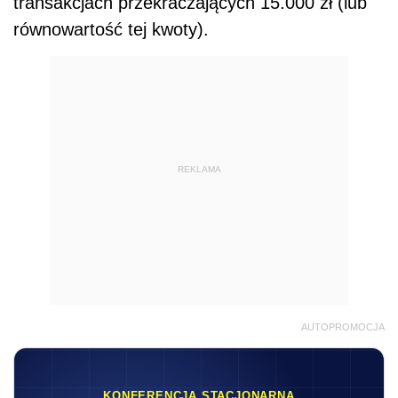
transakcjach przekraczających 15.000 zł (lub
równowartość tej kwoty).
REKLAMA
AUTOPROMOCJA
KONFERENCJA STACJONARNA