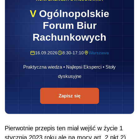
V
Ogólnopolskie
Forum Biur
Rachunkowych
16.09.2026
8:30-17:10
Warszawa
Praktyczna wiedza • Najlepsi Eksperci • Stoły
dyskusyjne
Zapisz się
Pierwotnie przepis ten miał wejść w życie 1
stycznia 2023 roku ale na mocy art. 2 pkt 2)