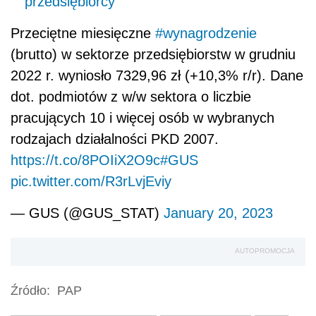
przedsiębiorcy
Przeciętne miesięczne
#wynagrodzenie
(brutto) w sektorze przedsiębiorstw w grudniu
2022 r. wyniosło 7329,96 zł (+10,3% r/r). Dane
dot. podmiotów z w/w sektora o liczbie
pracujących 10 i więcej osób w wybranych
rodzajach działalności PKD 2007.
https://t.co/8POIiX2O9c
#GUS
pic.twitter.com/R3rLvjEviy
— GUS (@GUS_STAT)
January 20, 2023
AUTOPROMOCJA
Źródło:
PAP