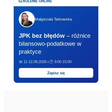
SZKOLENIE ONLINE
Małgorzata Tarkowska
JPK bez błędów
– różnice
bilansowo-podatkowe w
praktyce
📅 11-12.08.2026 r.
🕐 9:00-15:00
Zapisz się