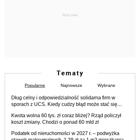
REKLAMA
Tematy
Popularne
Najnowsze
Wybrane
Dług celny i odpowiedzialność solidarna firm w
sporach z UCS. Kiedy cudzy błąd może stać się
Twoim problemem
Kwota wolna 60 tys. zł coraz bliżej? Rząd policzył
koszt zmiany. Chodzi o ponad 60 mld zł
Podatek od nieruchomości w 2027 r. – podwyżka
stawek maksymalnych. 1,29 zł za 1 m2 mieszkania,