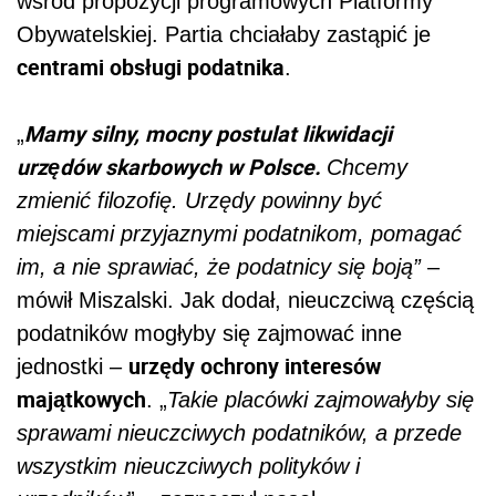
wśród propozycji programowych Platformy
Obywatelskiej. Partia chciałaby zastąpić je
centrami obsługi podatnika
.
Mamy silny, mocny postulat likwidacji
„
urzędów skarbowych w Polsce.
Chcemy
zmienić filozofię. Urzędy powinny być
miejscami przyjaznymi podatnikom, pomagać
im, a nie sprawiać, że podatnicy się boją”
–
mówił Miszalski. Jak dodał, nieuczciwą częścią
podatników mogłyby się zajmować inne
urzędy ochrony interesów
jednostki –
majątkowych
. „
Takie placówki zajmowałyby się
sprawami nieuczciwych podatników, a przede
wszystkim nieuczciwych polityków i