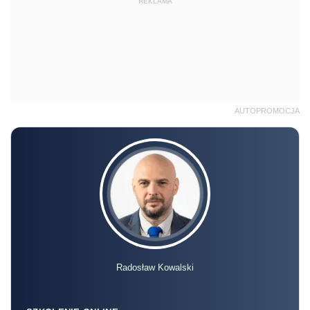
REKLAMA
AUTOPROMOCJA
Radosław Kowalski