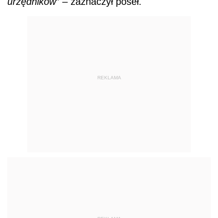
urzędników
” – zaznaczył poseł.
REKLAMA