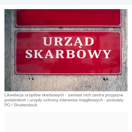
Likwidacja urzędów skarbowych - zamiast nich centra przyjazne
podatnikom i urzędy ochrony interesów majątkowych - postulaty
PO
/
Shutterstock