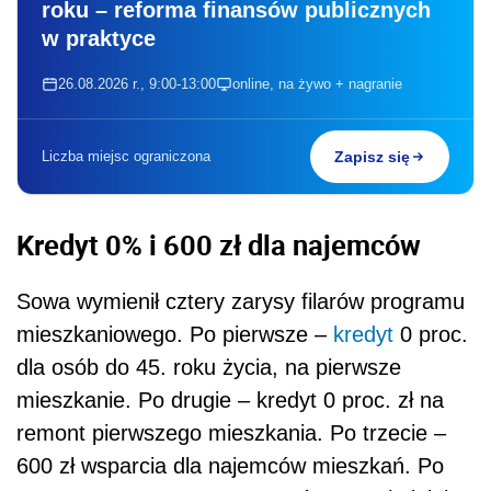
roku – reforma finansów publicznych
w praktyce
26.08.2026 r., 9:00-13:00
online, na żywo + nagranie
Liczba miejsc ograniczona
Zapisz się
Kredyt 0% i 600 zł dla najemców
Sowa wymienił cztery zarysy filarów programu
mieszkaniowego. Po pierwsze –
kredyt
0 proc.
dla osób do 45. roku życia, na pierwsze
mieszkanie. Po drugie – kredyt 0 proc. zł na
remont pierwszego mieszkania. Po trzecie –
600 zł wsparcia dla najemców mieszkań. Po