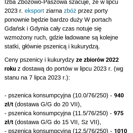
Izba Zbożowo-Paszowa szacuje, że w lipcu
2023 r.
eksport
ziarna
zbóż
przez porty
ponownie będzie bardzo duży W portach
Gdańsk i Gdynia cały czas notuje się
wzmożony ruch, gdzie ładowane są kolejne
statki, głównie pszenicą i kukurydzą.
ze zbiorów 2022
Ceny pszenicy i kukurydzy
roku
z dostawą do portów w lipcu 2023 r. (wg
stanu na 7 lipca 2023 r.):
940
- pszenica konsumpcyjna (10.0/76/250) -
zł/t
(dostawa G/G do 20 VII),
975
- pszenica konsumpcyjna (11.5/76/250) -
zł/t
(dostawa G/G do 15 VII, Sz VII),
1010
- pszenica konsumpcyjna (12.5/76/250) -