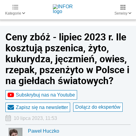
Kategorie
Serwisy
Ceny zbóż - lipiec 2023 r. Ile
kosztują pszenica, żyto,
kukurydza, jęczmień, owies,
rzepak, pszenżyto w Polsce i
na giełdach światowych?
Subskrybuj nas na Youtube
Dołącz do ekspertów
Zapisz się na newsletter
10 lipca 2023, 11:53
Paweł Huczko