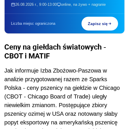
26.08.2026 r., 9:00-13:00
online, na żywo + nagranie
Liczba miejsc ograniczona
Zapisz się
Ceny na giełdach światowych -
CBOT i MATIF
Jak informuje Izba Zbożowo-Paszowa w
analizie przygotowanej razem ze Sparks
Polska - ceny pszenicy na giełdzie w Chicago
(CBOT - Chicago Board of Trade) uległy
niewielkim zmianom. Postępujące zbiory
pszenicy ozimej w USA oraz notowany słaby
popyt eksportowy na amerykańską pszenicę