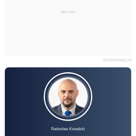
REKLAMA
AUTOPROMOCJA
Radosław Kowalski