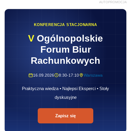
AUTOPROMOCJA
KONFERENCJA STACJONARNA
V
Ogólnopolskie
Forum Biur
Rachunkowych
16.09.2026
8:30-17:10
Warszawa
Praktyczna wiedza • Najlepsi Eksperci • Stoły
dyskusyjne
Zapisz się