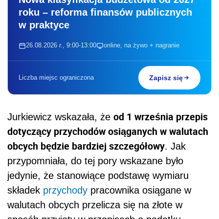
roku – reforma finansów publicznych
w praktyce
26.08.2026 r., 9:00-13:00
online, na żywo + nagranie
Liczba miejsc ograniczona
Zapisz się
od 1 września przepis
Jurkiewicz wskazała, że
dotyczący przychodów osiąganych w walutach
obcych będzie bardziej szczegółowy
. Jak
przypomniała, do tej pory wskazane było
jedynie, że stanowiące podstawę wymiaru
składek
przychody
pracownika osiągane w
walutach obcych przelicza się na złote w