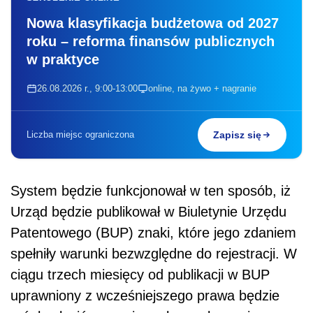
Nowa klasyfikacja budżetowa od 2027
roku – reforma finansów publicznych
w praktyce
26.08.2026 r., 9:00-13:00
online, na żywo + nagranie
Liczba miejsc ograniczona
Zapisz się
System będzie funkcjonował w ten sposób, iż
Urząd będzie publikował w Biuletynie Urzędu
Patentowego (BUP) znaki, które jego zdaniem
spełniły warunki bezwzględne do rejestracji. W
ciągu trzech miesięcy od publikacji w BUP
uprawniony z wcześniejszego prawa będzie