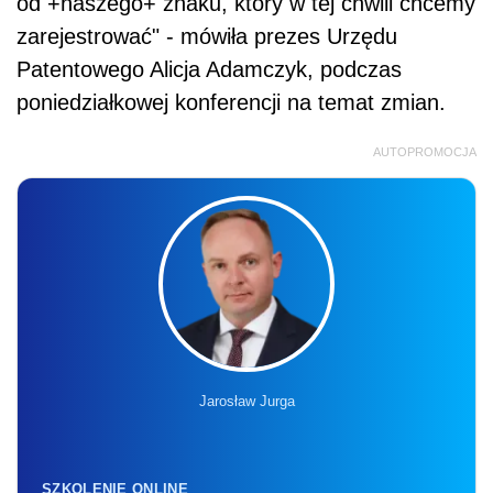
od +naszego+ znaku, który w tej chwili chcemy
zarejestrować" - mówiła prezes Urzędu
Patentowego Alicja Adamczyk, podczas
poniedziałkowej konferencji na temat zmian.
AUTOPROMOCJA
Jarosław Jurga
SZKOLENIE ONLINE