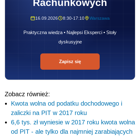
Rachunkowych
16.09.2026
8:30-17:10
Warszawa
Praktyczna wiedza • Najlepsi Eksperci • Stoły
dyskusyjne
Zapisz się
Zobacz również:
Kwota wolna od podatku dochodowego i
zaliczki na PIT w 2017 roku
6,6 tys. zł wyniesie w 2017 roku kwota wolna
od PIT - ale tylko dla najmniej zarabiających