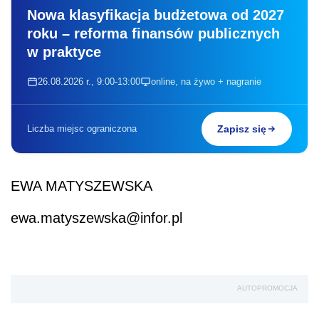
Nowa klasyfikacja budżetowa od 2027
roku – reforma finansów publicznych
w praktyce
26.08.2026 r., 9:00-13:00
online, na żywo + nagranie
Liczba miejsc ograniczona
Zapisz się
EWA MATYSZEWSKA
ewa.matyszewska@infor.pl
AUTOPROMOCJA