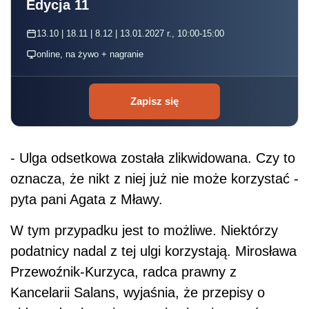
Edycja 11
13.10 | 18.11 | 8.12 | 13.01.2027 r., 10:00-15:00
online, na żywo + nagranie
Zapisz się
- Ulga odsetkowa została zlikwidowana. Czy to
oznacza, że nikt z niej już nie może korzystać -
pyta pani Agata z Mławy.
W tym przypadku jest to możliwe. Niektórzy
podatnicy nadal z tej ulgi korzystają. Mirosława
Przewoźnik-Kurzyca, radca prawny z
Kancelarii Salans, wyjaśnia, że przepisy o