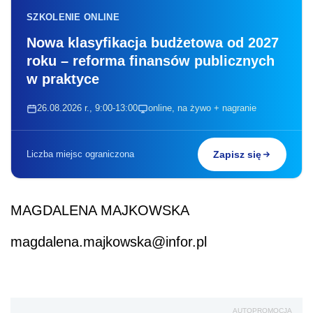
SZKOLENIE ONLINE
Nowa klasyfikacja budżetowa od 2027
roku – reforma finansów publicznych
w praktyce
26.08.2026 r., 9:00-13:00
online, na żywo + nagranie
Liczba miejsc ograniczona
Zapisz się
MAGDALENA MAJKOWSKA
magdalena.majkowska@infor.pl
AUTOPROMOCJA