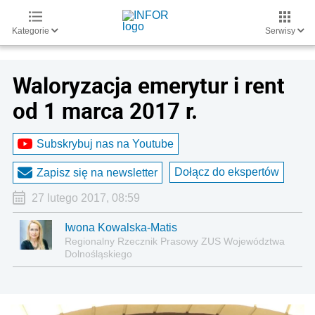
Kategorie
Serwisy
Waloryzacja emerytur i rent
od 1 marca 2017 r.
Subskrybuj nas na Youtube
Dołącz do ekspertów
Zapisz się na newsletter
27 lutego 2017, 08:59
Iwona Kowalska-Matis
Regionalny Rzecznik Prasowy ZUS Województwa
Dolnośląskiego