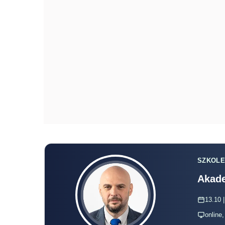
SZKOLE
Akade
13.10 |
online