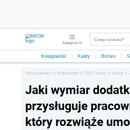
Kategorie
Księgowość
Kadry
Biznes
S
»
»
»
»
Strona główna
Księgowość
ZUS i kadry
Urlopy
Jaki wymiar dodat
przysługuje pracow
który rozwiąże umo