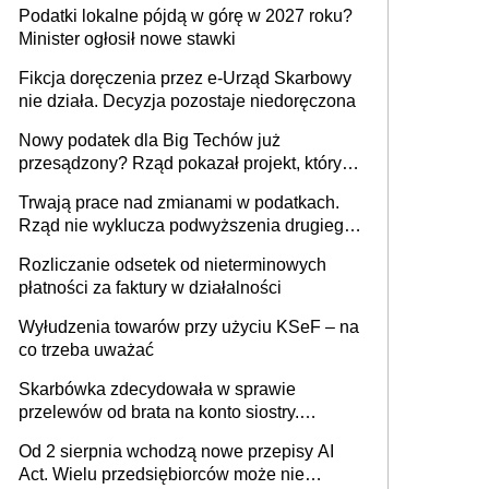
Podatki lokalne pójdą w górę w 2027 roku?
umowy cywilnoprawnej jedynym
Minister ogłosił nowe stawki
racjonalnym wyjściem
Fikcja doręczenia przez e-Urząd Skarbowy
nie działa. Decyzja pozostaje niedoręczona
Nowy podatek dla Big Techów już
przesądzony? Rząd pokazał projekt, który
może zmienić zasady gry w Polsce
Trwają prace nad zmianami w podatkach.
Rząd nie wyklucza podwyższenia drugiego
progu PIT
Rozliczanie odsetek od nieterminowych
płatności za faktury w działalności
Wyłudzenia towarów przy użyciu KSeF – na
co trzeba uważać
Skarbówka zdecydowała w sprawie
przelewów od brata na konto siostry.
Pieniądze z emerytury mamy wyglądały jak
Od 2 sierpnia wchodzą nowe przepisy AI
darowizna, ale podatku jednak nie będzie
Act. Wielu przedsiębiorców może nie