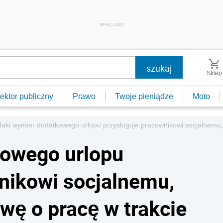
REKLAMA
Sklep
ektor publiczny
Prawo
Twoje pieniądze
Moto
Jaki wymiar dodatkowego urlopu przysługuje pracownikowi socjalnemu,
kowego urlopu
nikowi socjalnemu,
wę o pracę w trakcie