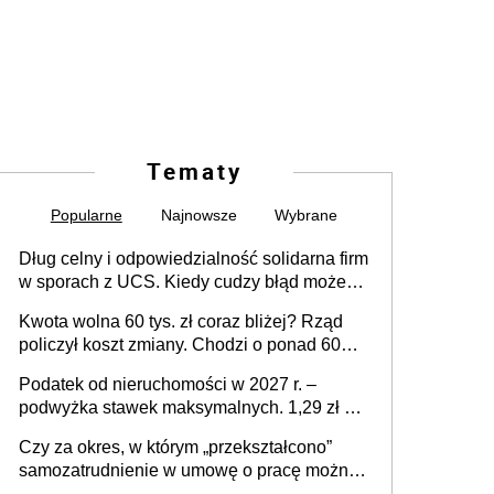
Tematy
Popularne
Najnowsze
Wybrane
Dług celny i odpowiedzialność solidarna firm
w sporach z UCS. Kiedy cudzy błąd może
stać się Twoim problemem
Kwota wolna 60 tys. zł coraz bliżej? Rząd
policzył koszt zmiany. Chodzi o ponad 60
mld zł
Podatek od nieruchomości w 2027 r. –
podwyżka stawek maksymalnych. 1,29 zł za
1 m2 mieszkania, 36,49 zł za 1 m2
Czy za okres, w którym „przekształcono”
budynków i lokali związanych z
samozatrudnienie w umowę o pracę można
prowadzeniem działalności gospodarczej
wystawić faktury korygujące? Rozwiązanie