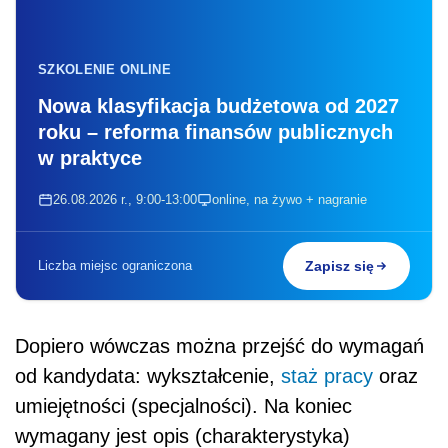
SZKOLENIE ONLINE
Nowa klasyfikacja budżetowa od 2027
roku – reforma finansów publicznych
w praktyce
26.08.2026 r., 9:00-13:00
online, na żywo + nagranie
Liczba miejsc ograniczona
Zapisz się
Dopiero wówczas można przejść do wymagań
od kandydata: wykształcenie,
staż pracy
oraz
umiejętności (specjalności). Na koniec
wymagany jest opis (charakterystyka)