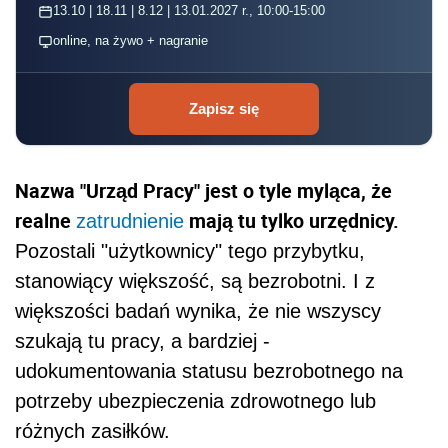
13.10 | 18.11 | 8.12 | 13.01.2027 r., 10:00-15:00
online, na żywo + nagranie
Zapisz się
Nazwa "Urząd Pracy" jest o tyle myląca, że
realne
mają tu tylko urzędnicy.
zatrudnienie
Pozostali "użytkownicy" tego przybytku,
stanowiący większość, są bezrobotni. I z
większości badań wynika, że nie wszyscy
szukają tu pracy, a bardziej -
udokumentowania statusu bezrobotnego na
potrzeby ubezpieczenia zdrowotnego lub
różnych zasiłków.