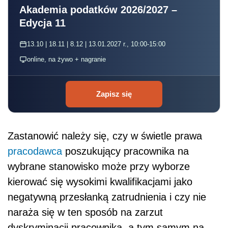
Akademia podatków 2026/2027 –
Edycja 11
13.10 | 18.11 | 8.12 | 13.01.2027 r., 10:00-15:00
online, na żywo + nagranie
Zapisz się
Zastanowić należy się, czy w świetle prawa
pracodawca
poszukujący pracownika na
wybrane stanowisko może przy wyborze
kierować się wysokimi kwalifikacjami jako
negatywną przesłanką zatrudnienia i czy nie
naraża się w ten sposób na zarzut
dyskryminacji pracownika, a tym samym na