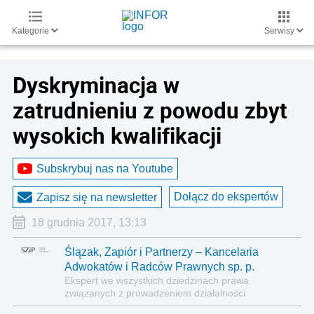
Kategorie
Serwisy
Dyskryminacja w
zatrudnieniu z powodu zbyt
wysokich kwalifikacji
Subskrybuj nas na Youtube
Dołącz do ekspertów
Zapisz się na newsletter
18 grudnia 2017, 13:13
Ślązak, Zapiór i Partnerzy – Kancelaria
Adwokatów i Radców Prawnych sp. p.
Ekspert we wszystkich dziedzinach prawa
związanych z prowadzeniem działalności
gospodarczej