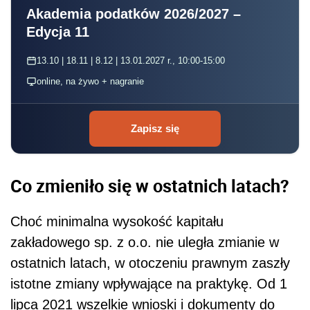
Akademia podatków 2026/2027 –
Edycja 11
13.10 | 18.11 | 8.12 | 13.01.2027 r., 10:00-15:00
online, na żywo + nagranie
Zapisz się
Co zmieniło się w ostatnich latach?
Choć minimalna wysokość kapitału
zakładowego sp. z o.o. nie uległa zmianie w
ostatnich latach, w otoczeniu prawnym zaszły
istotne zmiany wpływające na praktykę. Od 1
lipca 2021 wszelkie wnioski i dokumenty do