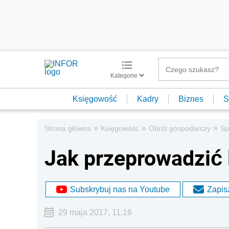
Kategorie
Księgowość
Kadry
Biznes
S
»
»
»
Strona główna
Księgowość
Obrót gospodarczy
Sp
Jak przeprowadzić l
Subskrybuj nas na Youtube
Zapisz
29 maja 2017, 11:16