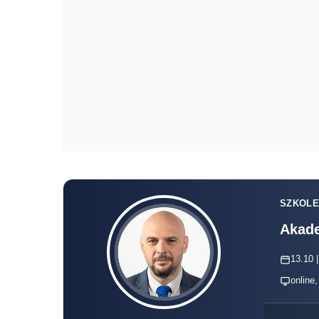
SZKOLE
Akade
13.10 |
online