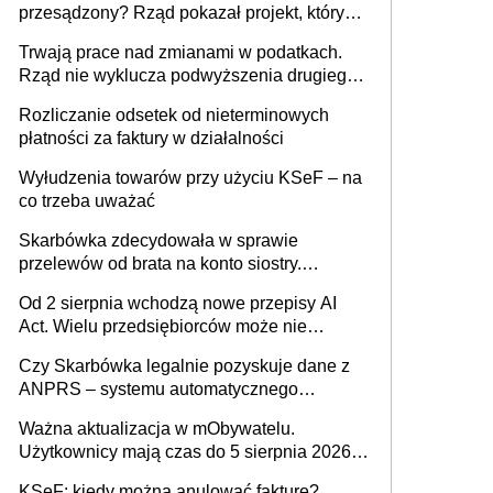
przesądzony? Rząd pokazał projekt, który
może zmienić zasady gry w Polsce
Trwają prace nad zmianami w podatkach.
Rząd nie wyklucza podwyższenia drugiego
progu PIT
Rozliczanie odsetek od nieterminowych
płatności za faktury w działalności
Wyłudzenia towarów przy użyciu KSeF – na
co trzeba uważać
Skarbówka zdecydowała w sprawie
przelewów od brata na konto siostry.
Pieniądze z emerytury mamy wyglądały jak
Od 2 sierpnia wchodzą nowe przepisy AI
darowizna, ale podatku jednak nie będzie
Act. Wielu przedsiębiorców może nie
wiedzieć, że dotyczą także ich
Czy Skarbówka legalnie pozyskuje dane z
ANPRS – systemu automatycznego
rozpoznawania tablic rejestracyjnych
Ważna aktualizacja w mObywatelu.
pojazdów z kamer drogowych?
Użytkownicy mają czas do 5 sierpnia 2026
roku
KSeF: kiedy można anulować fakturę?