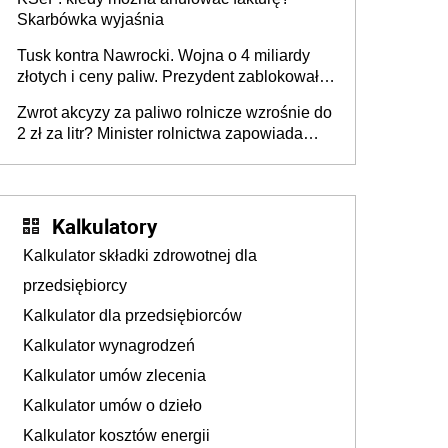
Skarbówka wyjaśnia
Tusk kontra Nawrocki. Wojna o 4 miliardy
złotych i ceny paliw. Prezydent zablokował
ustawę, premier mówi o „ciosie
Zwrot akcyzy za paliwo rolnicze wzrośnie do
wymierzonym we wszystkich polskich
2 zł za litr? Minister rolnictwa zapowiada
kierowców”
ważne zmiany dla rolników
Kalkulatory
Kalkulator składki zdrowotnej dla
przedsiębiorcy
Kalkulator dla przedsiębiorców
Kalkulator wynagrodzeń
Kalkulator umów zlecenia
Kalkulator umów o dzieło
Kalkulator kosztów energii