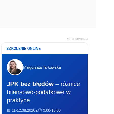
AUTOPROMOCJA
SZKOLENIE ONLINE
Małgorzata Tarkowska
JPK bez błędów
– różnice
bilansowo-podatkowe w
praktyce
📅 11-12.08.2026 r.
🕐 9:00-15:00