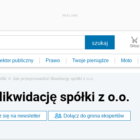
REKLAMA
Sklep
ektor publiczny
Prawo
Twoje pieniądze
Moto
»
ółki
Jak przeprowadzić likwidację spółki z o.o.
ikwidację spółki z o.o.
 się na newsletter
Dołącz do grona ekspertów