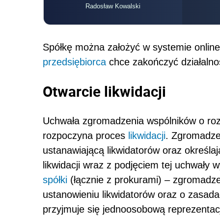
Radosław Kowalski
Spółkę można założyć w systemie online
przedsiębiorca
chce zakończyć działalnoś
Otwarcie likwidacji
Uchwała zgromadzenia wspólników o ro
rozpoczyna proces
likwidacji
. Zgromadze
ustanawiającą likwidatorów oraz określa
likwidacji wraz z podjęciem tej uchwały
spółki
(łącznie z prokurami) – zgromadz
ustanowieniu likwidatorów oraz o zasadach
przyjmuje się jednoosobową reprezentacj