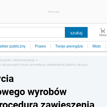
REKLAMA
Sklep
ektor publiczny
Prawo
Twoje pieniądze
Moto
»
iczanie i dokumentacja
 akcyzowych poza procedurą zawieszenia poboru akcyzy
cia
owego wyrobów
rocedurą zawieszenia