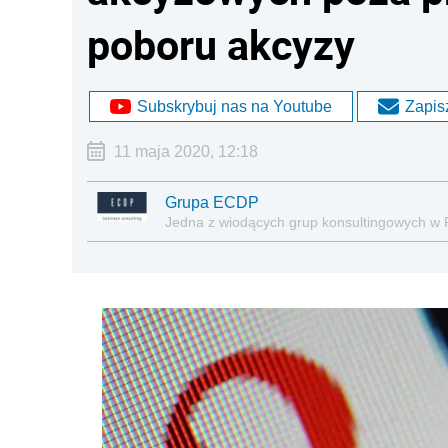
poboru akcyzy
Subskrybuj nas na Youtube
Zapisz
11 maja 2020, 12:18
Grupa ECDP
Jedna z wiodących grup konsultingowych w 