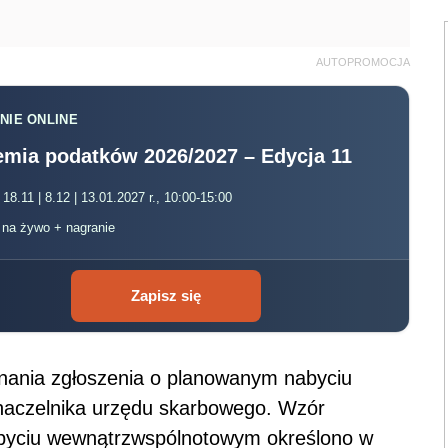
AUTOPROMOCJA
NIE ONLINE
mia podatków 2026/2027 – Edycja 11
 18.11 | 8.12 | 13.01.2027 r., 10:00-15:00
, na żywo + nagranie
Zapisz się
nania zgłoszenia o planowanym nabyciu
aczelnika urzędu skarbowego.
Wzór
abyciu wewnątrzwspólnotowym określono w