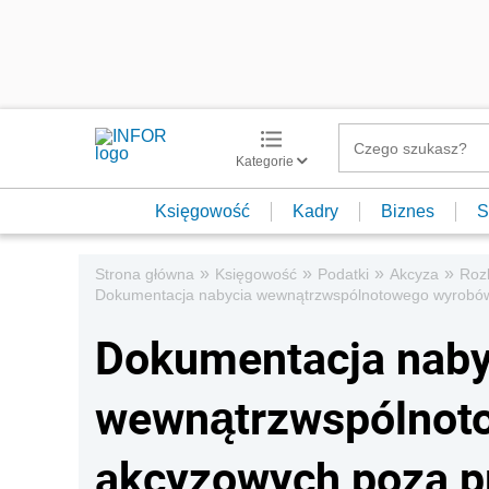
Kategorie
Księgowość
Kadry
Biznes
S
»
»
»
»
Strona główna
Księgowość
Podatki
Akcyza
Rozl
Dokumentacja nabycia wewnątrzwspólnotowego wyrobów
Dokumentacja naby
wewnątrzwspólnot
akcyzowych poza p