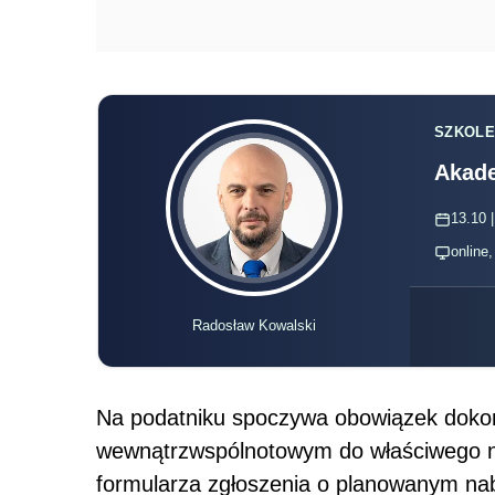
SZKOLE
Akade
13.10 |
online
Radosław Kowalski
Na podatniku spoczywa obowiązek doko
wewnątrzwspólnotowym do właściwego n
formularza zgłoszenia o planowanym n