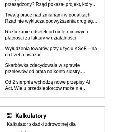
przesądzony? Rząd pokazał projekt, który
może zmienić zasady gry w Polsce
Trwają prace nad zmianami w podatkach.
Rząd nie wyklucza podwyższenia drugiego
progu PIT
Rozliczanie odsetek od nieterminowych
płatności za faktury w działalności
Wyłudzenia towarów przy użyciu KSeF – na
co trzeba uważać
Skarbówka zdecydowała w sprawie
przelewów od brata na konto siostry.
Pieniądze z emerytury mamy wyglądały jak
Od 2 sierpnia wchodzą nowe przepisy AI
darowizna, ale podatku jednak nie będzie
Act. Wielu przedsiębiorców może nie
wiedzieć, że dotyczą także ich
Kalkulatory
Kalkulator składki zdrowotnej dla