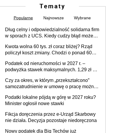
Tematy
Popularne
Najnowsze
Wybrane
Dług celny i odpowiedzialność solidarna firm
w sporach z UCS. Kiedy cudzy błąd może
stać się Twoim problemem
Kwota wolna 60 tys. zł coraz bliżej? Rząd
policzył koszt zmiany. Chodzi o ponad 60
mld zł
Podatek od nieruchomości w 2027 r. –
podwyżka stawek maksymalnych. 1,29 zł za
1 m2 mieszkania, 36,49 zł za 1 m2
Czy za okres, w którym „przekształcono”
budynków i lokali związanych z
samozatrudnienie w umowę o pracę można
prowadzeniem działalności gospodarczej
wystawić faktury korygujące? Rozwiązanie
Podatki lokalne pójdą w górę w 2027 roku?
umowy cywilnoprawnej jedynym
Minister ogłosił nowe stawki
racjonalnym wyjściem
Fikcja doręczenia przez e-Urząd Skarbowy
nie działa. Decyzja pozostaje niedoręczona
Nowy podatek dla Big Techów już