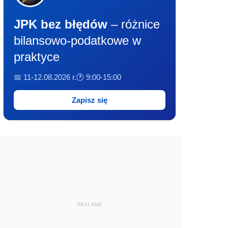
JPK bez błędów
– różnice
bilansowo-podatkowe w
praktyce
📅 11-12.08.2026 r.
🕐 9:00-15:00
Zapisz się
REKLAMA