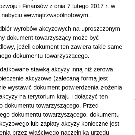
ozwoju i Finansów z dnia 7 lutego 2017 r. w
m nabyciu wewnątrzwspólnotowym.
 odbiór wyrobów akcyzowych na uproszczonym
ny dokument towarzyszący może być
lowy, jeżeli dokument ten zawiera takie same
onego dokumentu towarzyszącego.
atkowane stawką akcyzy inną niż zerowa
ieczenie akcyzowe (zalecaną formą jest
nie wystawić dokument potwierdzenia złożenia
kcyzy na terytorium kraju i dołączyć ten
o dokumentu towarzyszącego.
Przed
nego dokumentu towarzyszącego, dokumentu
kcyzowego lub zapłaty akcyzy konieczne jest
enia przez właściwego naczelnika urzędu