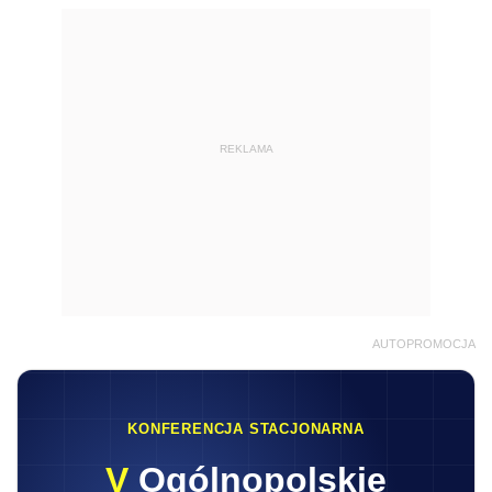
REKLAMA
AUTOPROMOCJA
KONFERENCJA STACJONARNA
V
Ogólnopolskie