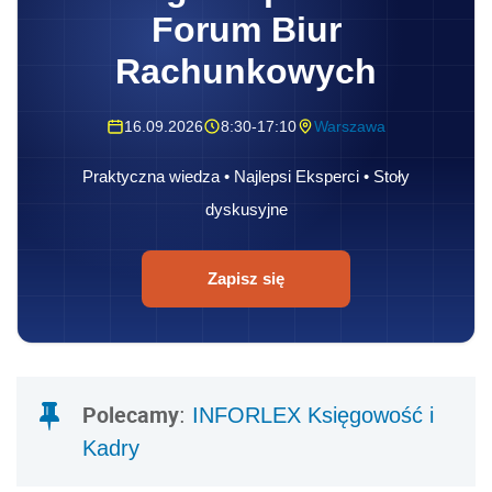
Forum Biur
Rachunkowych
16.09.2026
8:30-17:10
Warszawa
Praktyczna wiedza • Najlepsi Eksperci • Stoły
dyskusyjne
Zapisz się
Polecamy
:
INFORLEX Księgowość i
Kadry