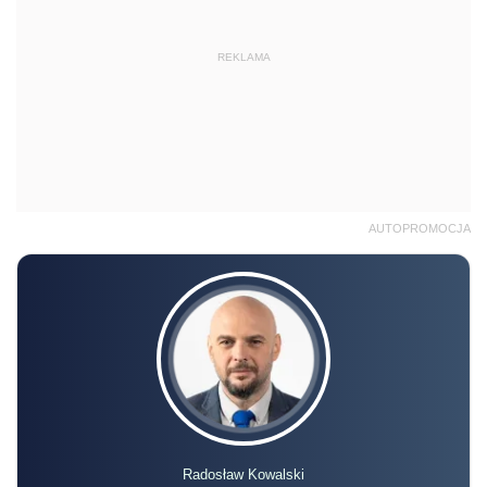
REKLAMA
AUTOPROMOCJA
Radosław Kowalski