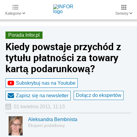
Kategorie
Serwisy
Porada Infor.pl
Kiedy powstaje przychód z
tytułu płatności za towary
kartą podarunkową?
Subskrybuj nas na Youtube
Dołącz do ekspertów
Zapisz się na newsletter
01 kwietnia 2011, 11:13
Aleksandra Bembnista
Ekspert podatkowy