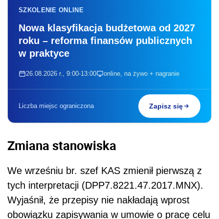
SZKOLENIE ONLINE
Nowa klasyfikacja budżetowa od 2027
roku – reforma finansów publicznych
w praktyce
26.08.2026 r., 9:00-13:00
online, na żywo + nagranie
Liczba miejsc ograniczona
Zapisz się
Zmiana stanowiska
We wrześniu br. szef KAS zmienił pierwszą z
tych interpretacji (DPP7.8221.47.2017.MNX).
Wyjaśnił, że przepisy nie nakładają wprost
obowiązku zapisywania w umowie o pracę celu