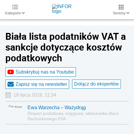
Kategorie
Serwisy
Biała lista podatników VAT a
sankcje dotyczące kosztów
podatkowych
Subskrybuj nas na Youtube
Dołącz do ekspertów
Zapisz się na newsletter
16 lipca 2019, 11:34
Ewa Warzecha – Ważydrąg
Ekspert podatkowy, księgowa, właścicielka Biura
Rachunkowego EVA