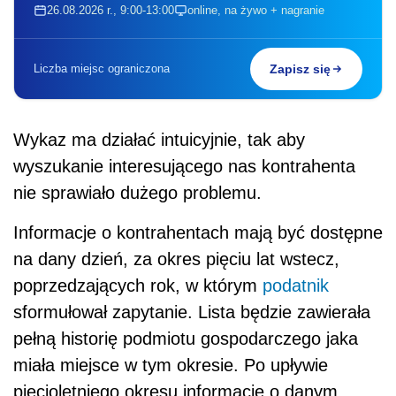
26.08.2026 r., 9:00-13:00
online, na żywo + nagranie
Liczba miejsc ograniczona
Zapisz się
Wykaz ma działać intuicyjnie, tak aby
wyszukanie interesującego nas kontrahenta
nie sprawiało dużego problemu.
Informacje o kontrahentach mają być dostępne
na dany dzień, za okres pięciu lat wstecz,
poprzedzających rok, w którym
podatnik
sformułował zapytanie. Lista będzie zawierała
pełną historię podmiotu gospodarczego jaka
miała miejsce w tym okresie. Po upływie
pięcioletniego okresu informacje o danym