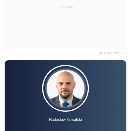
REKLAMA
AUTOPROMOCJA
Radosław Kowalski