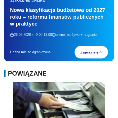
SZKOLENIE ONLINE
Nowa klasyfikacja budżetowa od 2027
roku – reforma finansów publicznych
w praktyce
26.08.2026 r., 9:00-13:00
online, na żywo + nagranie
Liczba miejsc ograniczona
Zapisz się
POWIĄZANE