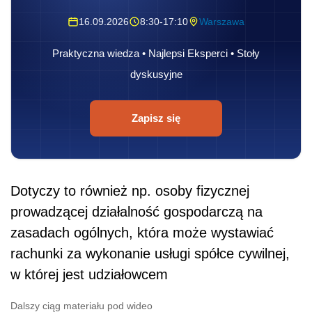
16.09.2026
8:30-17:10
Warszawa
Praktyczna wiedza • Najlepsi Eksperci • Stoły
dyskusyjne
Zapisz się
Dotyczy to również np. osoby fizycznej
prowadzącej działalność gospodarczą na
zasadach ogólnych, która może wystawiać
rachunki za wykonanie usługi spółce cywilnej,
w której jest udziałowcem
Dalszy ciąg materiału pod wideo