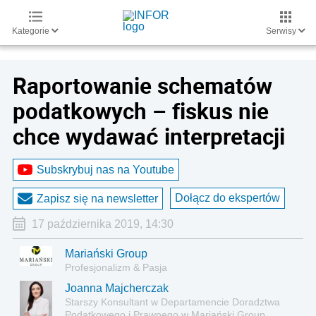
Kategorie
Serwisy
Raportowanie schematów
podatkowych – fiskus nie
chce wydawać interpretacji
Subskrybuj nas na Youtube
Dołącz do ekspertów
Zapisz się na newsletter
17 października 2019, 14:30
Mariański Group
Profesjonalizm & Pasja
Joanna Majcherczak
Starszy Konsultant w Departamencie Doradztwa
Podatkowego i Prawnego w Mariański Group