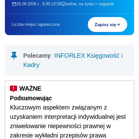
26.08.2026 r., 9:00-13:00
online, na żywo + nagranie
Liczba miejsc ograniczona
Zapisz się
Polecamy
:
INFORLEX Księgowość i
Kadry
Podsumowując
Kluczowym aspektem związanym z
uzyskaniem interpretacji indywidualnej jest
zniwelowanie niepewności prawnej w
zakresie wykładni przepisów prawa