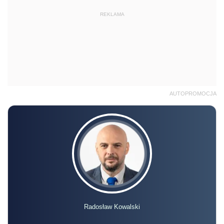
REKLAMA
AUTOPROMOCJA
Radosław Kowalski