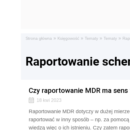
»
»
»
»
Strona główna
Księgowość
Tematy
Tematy
Rap
Raportowanie sch
Czy raportowanie MDR ma sens
18 kwi 2023
Raportowanie MDR dotyczy w dużej mierze t
raportować w inny sposób – np. za pomoc
wiedzą więc o ich istnieniu. Czy zatem ra