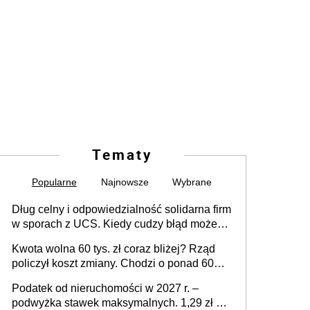
Tematy
Popularne
Najnowsze
Wybrane
Dług celny i odpowiedzialność solidarna firm
w sporach z UCS. Kiedy cudzy błąd może
stać się Twoim problemem
Kwota wolna 60 tys. zł coraz bliżej? Rząd
policzył koszt zmiany. Chodzi o ponad 60
mld zł
Podatek od nieruchomości w 2027 r. –
podwyżka stawek maksymalnych. 1,29 zł za