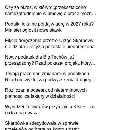
1 m2 mieszkania, 36,49 zł za 1 m2
Czy za okres, w którym „przekształcono”
budynków i lokali związanych z
samozatrudnienie w umowę o pracę można
prowadzeniem działalności gospodarczej
wystawić faktury korygujące? Rozwiązanie
Podatki lokalne pójdą w górę w 2027 roku?
umowy cywilnoprawnej jedynym
Minister ogłosił nowe stawki
racjonalnym wyjściem
Fikcja doręczenia przez e-Urząd Skarbowy
nie działa. Decyzja pozostaje niedoręczona
Nowy podatek dla Big Techów już
przesądzony? Rząd pokazał projekt, który
może zmienić zasady gry w Polsce
Trwają prace nad zmianami w podatkach.
Rząd nie wyklucza podwyższenia drugiego
progu PIT
Rozliczanie odsetek od nieterminowych
płatności za faktury w działalności
Wyłudzenia towarów przy użyciu KSeF – na
co trzeba uważać
Skarbówka zdecydowała w sprawie
przelewów od brata na konto siostry.