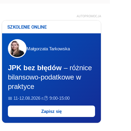
AUTOPROMOCJA
SZKOLENIE ONLINE
Małgorzata Tarkowska
JPK bez błędów
– różnice
bilansowo-podatkowe w
praktyce
📅 11-12.08.2026 r.
🕐 9:00-15:00
Zapisz się