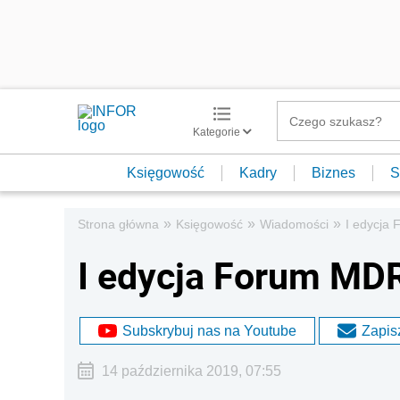
Kategorie
Księgowość
Kadry
Biznes
S
»
»
»
Strona główna
Księgowość
Wiadomości
I edycja 
I edycja Forum MDR
Subskrybuj nas na Youtube
Zapisz
14 października 2019, 07:55