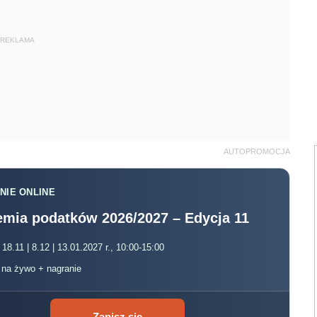
REKLAMA
AUTOPROMOCJA
NIE ONLINE
mia podatków 2026/2027 – Edycja 11
 18.11 | 8.12 | 13.01.2027 r., 10:00-15:00
, na żywo + nagranie
Zapisz się