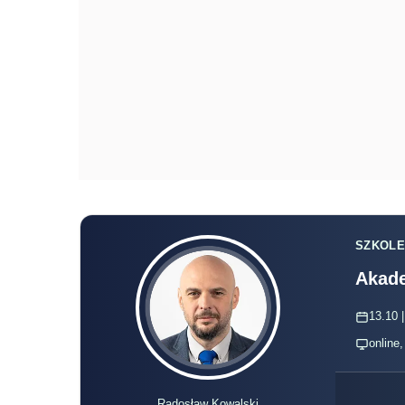
SZKOLE
Akade
13.10 |
online
Radosław Kowalski