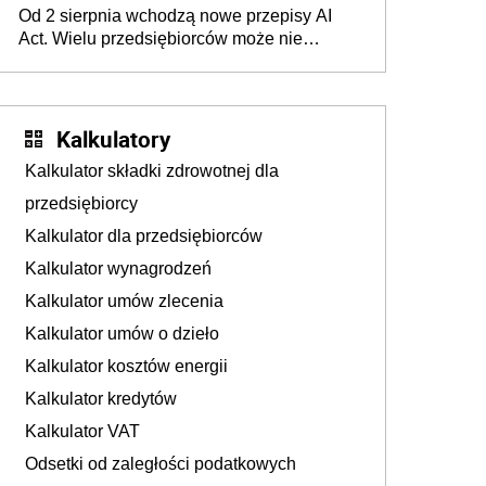
Od 2 sierpnia wchodzą nowe przepisy AI
darowizna, ale podatku jednak nie będzie
Act. Wielu przedsiębiorców może nie
wiedzieć, że dotyczą także ich
Kalkulatory
Kalkulator składki zdrowotnej dla
przedsiębiorcy
Kalkulator dla przedsiębiorców
Kalkulator wynagrodzeń
Kalkulator umów zlecenia
Kalkulator umów o dzieło
Kalkulator kosztów energii
Kalkulator kredytów
Kalkulator VAT
Odsetki od zaległości podatkowych