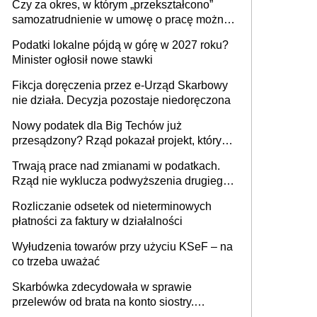
Czy za okres, w którym „przekształcono”
budynków i lokali związanych z
samozatrudnienie w umowę o pracę można
prowadzeniem działalności gospodarczej
wystawić faktury korygujące? Rozwiązanie
Podatki lokalne pójdą w górę w 2027 roku?
umowy cywilnoprawnej jedynym
Minister ogłosił nowe stawki
racjonalnym wyjściem
Fikcja doręczenia przez e-Urząd Skarbowy
nie działa. Decyzja pozostaje niedoręczona
Nowy podatek dla Big Techów już
przesądzony? Rząd pokazał projekt, który
może zmienić zasady gry w Polsce
Trwają prace nad zmianami w podatkach.
Rząd nie wyklucza podwyższenia drugiego
progu PIT
Rozliczanie odsetek od nieterminowych
płatności za faktury w działalności
Wyłudzenia towarów przy użyciu KSeF – na
co trzeba uważać
Skarbówka zdecydowała w sprawie
przelewów od brata na konto siostry.
Pieniądze z emerytury mamy wyglądały jak