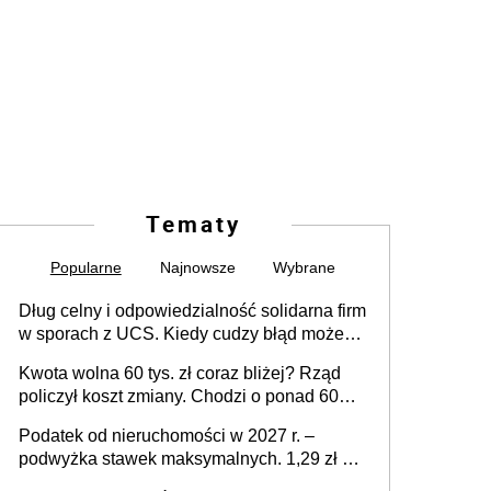
Tematy
Popularne
Najnowsze
Wybrane
Dług celny i odpowiedzialność solidarna firm
w sporach z UCS. Kiedy cudzy błąd może
stać się Twoim problemem
Kwota wolna 60 tys. zł coraz bliżej? Rząd
policzył koszt zmiany. Chodzi o ponad 60
mld zł
Podatek od nieruchomości w 2027 r. –
podwyżka stawek maksymalnych. 1,29 zł za
1 m2 mieszkania, 36,49 zł za 1 m2