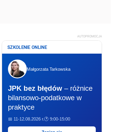
AUTOPROMOCJA
SZKOLENIE ONLINE
Małgorzata Tarkowska
JPK bez błędów
– różnice
bilansowo-podatkowe w
praktyce
📅 11-12.08.2026 r.
🕐 9:00-15:00