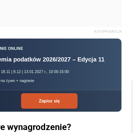
AUTOPROMOCJA
NIE ONLINE
mia podatków 2026/2027 – Edycja 11
 18.11 | 8.12 | 13.01.2027 r., 10:00-15:00
, na żywo + nagranie
Zapisz się
głe wynagrodzenie?