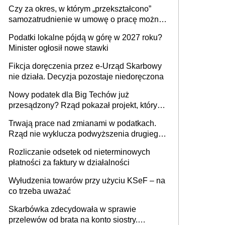
1 m2 mieszkania, 36,49 zł za 1 m2
Czy za okres, w którym „przekształcono”
budynków i lokali związanych z
samozatrudnienie w umowę o pracę można
prowadzeniem działalności gospodarczej
wystawić faktury korygujące? Rozwiązanie
Podatki lokalne pójdą w górę w 2027 roku?
umowy cywilnoprawnej jedynym
Minister ogłosił nowe stawki
racjonalnym wyjściem
Fikcja doręczenia przez e-Urząd Skarbowy
nie działa. Decyzja pozostaje niedoręczona
Nowy podatek dla Big Techów już
przesądzony? Rząd pokazał projekt, który
może zmienić zasady gry w Polsce
Trwają prace nad zmianami w podatkach.
Rząd nie wyklucza podwyższenia drugiego
progu PIT
Rozliczanie odsetek od nieterminowych
płatności za faktury w działalności
Wyłudzenia towarów przy użyciu KSeF – na
co trzeba uważać
Skarbówka zdecydowała w sprawie
przelewów od brata na konto siostry.