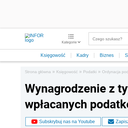
Kategorie
Księgowość
Kadry
Biznes
S
»
»
»
Strona główna
Księgowość
Podatki
Ordynacja po
Wynagrodzenie z ty
wpłacanych podat
Subskrybuj nas na Youtube
Zapisz