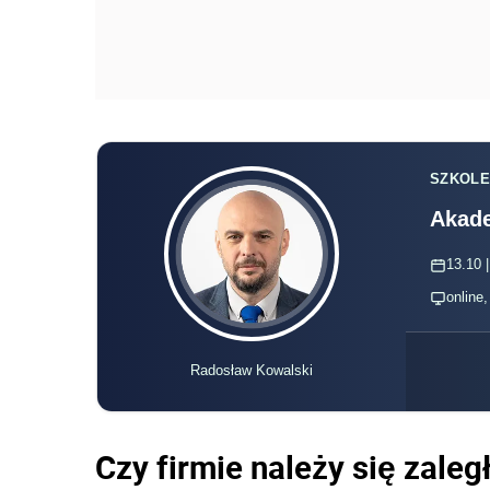
SZKOLE
Akade
13.10 |
online
Radosław Kowalski
Czy firmie należy się zale