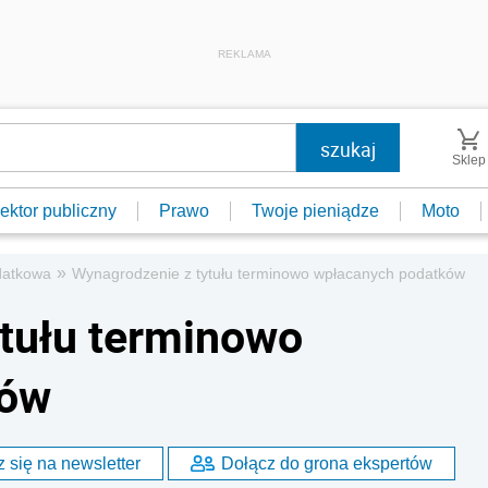
REKLAMA
Sklep
ektor publiczny
Prawo
Twoje pieniądze
Moto
»
datkowa
Wynagrodzenie z tytułu terminowo wpłacanych podatków
tułu terminowo
ków
 się na newsletter
Dołącz do grona ekspertów