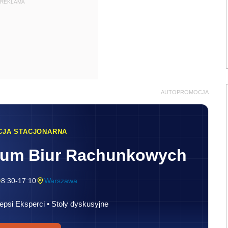
REKLAMA
AUTOPROMOCJA
CJA STACJONARNA
rum Biur Rachunkowych
8:30-17:10
Warszawa
epsi Eksperci • Stoły dyskusyjne