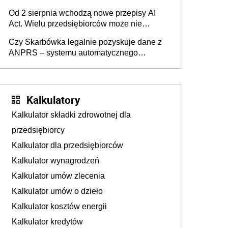
Pieniądze z emerytury mamy wyglądały jak
Od 2 sierpnia wchodzą nowe przepisy AI
darowizna, ale podatku jednak nie będzie
Act. Wielu przedsiębiorców może nie
wiedzieć, że dotyczą także ich
Czy Skarbówka legalnie pozyskuje dane z
ANPRS – systemu automatycznego
rozpoznawania tablic rejestracyjnych
pojazdów z kamer drogowych?
Kalkulatory
Kalkulator składki zdrowotnej dla
przedsiębiorcy
Kalkulator dla przedsiębiorców
Kalkulator wynagrodzeń
Kalkulator umów zlecenia
Kalkulator umów o dzieło
Kalkulator kosztów energii
Kalkulator kredytów