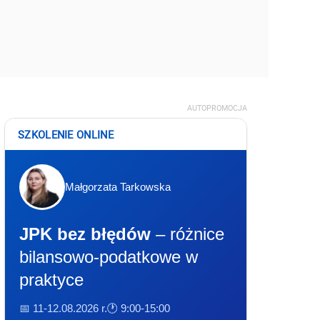
AUTOPROMOCJA
SZKOLENIE ONLINE
Małgorzata Tarkowska
JPK bez błędów
– różnice
bilansowo-podatkowe w
praktyce
📅 11-12.08.2026 r.
🕐 9:00-15:00