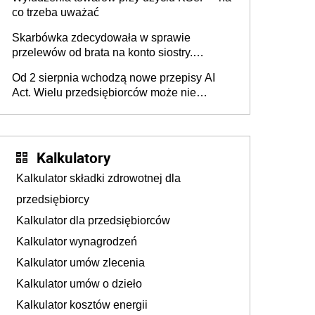
co trzeba uważać
Skarbówka zdecydowała w sprawie
przelewów od brata na konto siostry.
Pieniądze z emerytury mamy wyglądały jak
Od 2 sierpnia wchodzą nowe przepisy AI
darowizna, ale podatku jednak nie będzie
Act. Wielu przedsiębiorców może nie
wiedzieć, że dotyczą także ich
Kalkulatory
Kalkulator składki zdrowotnej dla
przedsiębiorcy
Kalkulator dla przedsiębiorców
Kalkulator wynagrodzeń
Kalkulator umów zlecenia
Kalkulator umów o dzieło
Kalkulator kosztów energii