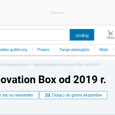
REKLAMA
Sklep
ektor publiczny
Prawo
Twoje pieniądze
Moto
»
ność gospodarcza
Ulga podatkowa Innovation Box od 2019 r.
ovation Box od 2019 r.
 się na newsletter
Dołącz do grona ekspertów