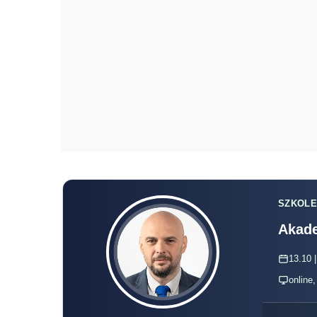
SZKOLE
Akade
13.10 |
online