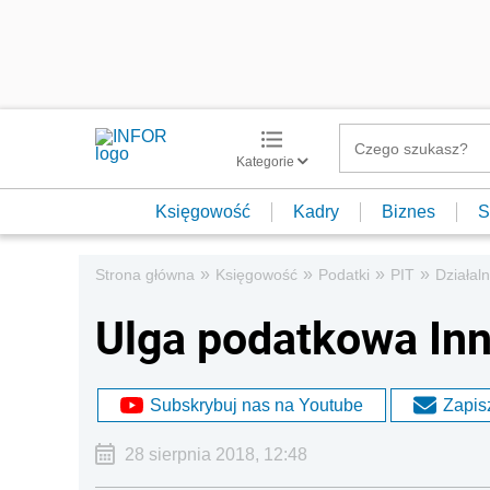
Kategorie
Księgowość
Kadry
Biznes
S
»
»
»
»
Strona główna
Księgowość
Podatki
PIT
Działal
Ulga podatkowa Inn
Subskrybuj nas na Youtube
Zapisz
28 sierpnia 2018, 12:48