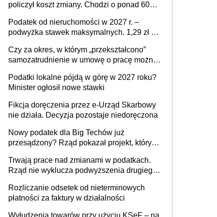
policzył koszt zmiany. Chodzi o ponad 60
mld zł
Podatek od nieruchomości w 2027 r. –
podwyżka stawek maksymalnych. 1,29 zł za
1 m2 mieszkania, 36,49 zł za 1 m2
Czy za okres, w którym „przekształcono”
budynków i lokali związanych z
samozatrudnienie w umowę o pracę można
prowadzeniem działalności gospodarczej
wystawić faktury korygujące? Rozwiązanie
Podatki lokalne pójdą w górę w 2027 roku?
umowy cywilnoprawnej jedynym
Minister ogłosił nowe stawki
racjonalnym wyjściem
Fikcja doręczenia przez e-Urząd Skarbowy
nie działa. Decyzja pozostaje niedoręczona
Nowy podatek dla Big Techów już
przesądzony? Rząd pokazał projekt, który
może zmienić zasady gry w Polsce
Trwają prace nad zmianami w podatkach.
Rząd nie wyklucza podwyższenia drugiego
progu PIT
Rozliczanie odsetek od nieterminowych
płatności za faktury w działalności
Wyłudzenia towarów przy użyciu KSeF – na