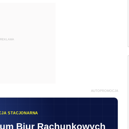
REKLAMA
AUTOPROMOCJA
CJA STACJONARNA
rum Biur Rachunkowych