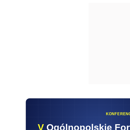
KONFEREN
V
Ogólnopolskie Fo