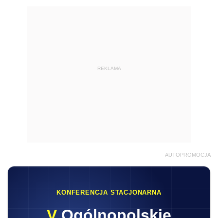
REKLAMA
AUTOPROMOCJA
KONFERENCJA STACJONARNA
V
Ogólnopolskie