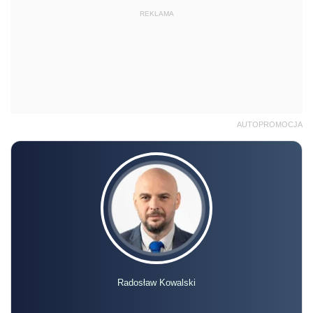
REKLAMA
AUTOPROMOCJA
Radosław Kowalski