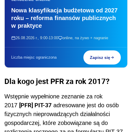
Nowa klasyfikacja budżetowa od 2027
roku – reforma finansów publicznych
w praktyce
26.08.2026 r., 9:00-13:00
online, na żywo + nagranie
Liczba miejsc ograniczona
Zapisz się
Dla kogo jest PFR za rok 2017?
Wstępnie wypełnione zeznanie za rok
[PFR] PIT-37
2017
adresowane jest do osób
fizycznych nieprowadzących działalności
gospodarczej, które zobowiązane są do
rozliczenia rocznego za na formularzu PIT-37.