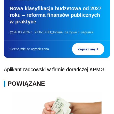
Nowa klasyfikacja budżetowa od 2027
roku – reforma finansów publicznych
w praktyce
26.08.2026 r., 9:00-13:00
online, na żywo + nagranie
Liczba miejsc ograniczona
Zapisz się
Aplikant radcowski w firmie doradczej KPMG.
POWIĄZANE