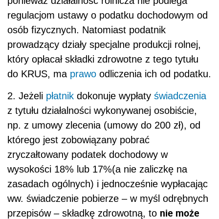
ponieważ działalność rolnicza nie podlega
regulacjom ustawy o podatku dochodowym od
osób fizycznych. Natomiast podatnik
prowadzący działy specjalne produkcji rolnej,
który opłacał składki zdrowotne z tego tytułu
do KRUS, ma
prawo
odliczenia ich od podatku.
2. Jeżeli
płatnik
dokonuje wypłaty
świadczenia
z tytułu działalności wykonywanej osobiście,
np. z umowy zlecenia (umowy do 200 zł), od
którego jest zobowiązany pobrać
zryczałtowany podatek dochodowy w
wysokości 18% lub 17%(a nie zaliczkę na
zasadach ogólnych) i jednocześnie wypłacając
ww. świadczenie pobierze – w myśl odrębnych
nie może
przepisów – składkę zdrowotną, to