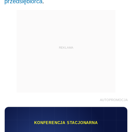
przedsiębiorca
.
REKLAMA
AUTOPROMOCJA
KONFERENCJA STACJONARNA