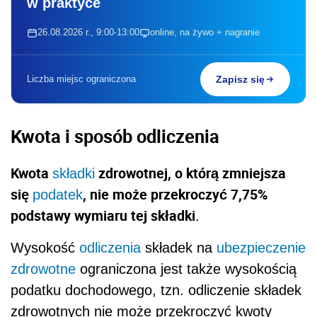
w praktyce
26.08.2026 r., 9:00-13:00
online, na żywo + nagranie
Liczba miejsc ograniczona
Zapisz się
Kwota i sposób odliczenia
Kwota
zdrowotnej, o którą zmniejsza
składki
się
, nie może przekroczyć 7,75%
podatek
podstawy wymiaru tej składki
.
Wysokość
odliczenia
składek na
ubezpieczenie
zdrowotne
ograniczona jest także wysokością
podatku dochodowego, tzn. odliczenie składek
zdrowotnych nie może przekroczyć kwoty