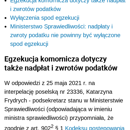
Egzekucja komornicza dotyczy także nadpłat
i zwrotów podatków
Wyłączenia spod egzekucji
Ministerstwo Sprawiedliwości: nadpłaty i
zwroty podatku nie powinny być wyłączone
spod egzekucji
Egzekucja komornicza dotyczy
także nadpłat i zwrotów podatków
W odpowiedzi z 25 maja 2021 r. na
interpelację poselską nr 23336, Katarzyna
Frydrych - podsekretarz stanu w Ministerstwie
Sprawiedliwości (odpowiadająca w imieniu
ministra sprawiedliwości) przypomniała, że
2
zgodnie z art. 902
§ 1
Kodeksu postępowania