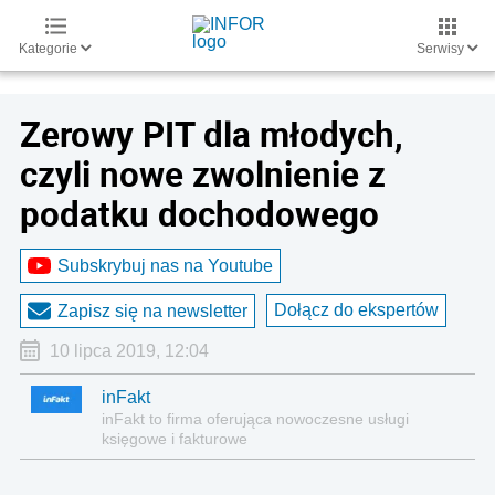
Kategorie
Serwisy
Zerowy PIT dla młodych,
czyli nowe zwolnienie z
podatku dochodowego
Subskrybuj nas na Youtube
Dołącz do ekspertów
Zapisz się na newsletter
10 lipca 2019, 12:04
inFakt
inFakt to firma oferująca nowoczesne usługi
księgowe i fakturowe