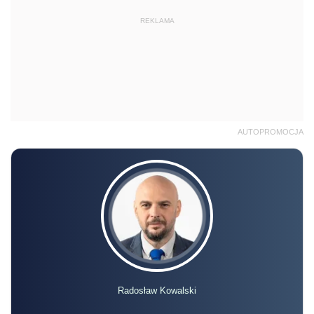
REKLAMA
AUTOPROMOCJA
Radosław Kowalski