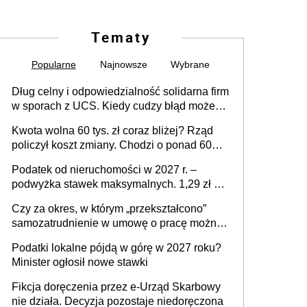
Tematy
Popularne
Najnowsze
Wybrane
Dług celny i odpowiedzialność solidarna firm
w sporach z UCS. Kiedy cudzy błąd może
stać się Twoim problemem
Kwota wolna 60 tys. zł coraz bliżej? Rząd
policzył koszt zmiany. Chodzi o ponad 60
mld zł
Podatek od nieruchomości w 2027 r. –
podwyżka stawek maksymalnych. 1,29 zł za
1 m2 mieszkania, 36,49 zł za 1 m2
Czy za okres, w którym „przekształcono”
budynków i lokali związanych z
samozatrudnienie w umowę o pracę można
prowadzeniem działalności gospodarczej
wystawić faktury korygujące? Rozwiązanie
Podatki lokalne pójdą w górę w 2027 roku?
umowy cywilnoprawnej jedynym
Minister ogłosił nowe stawki
racjonalnym wyjściem
Fikcja doręczenia przez e-Urząd Skarbowy
nie działa. Decyzja pozostaje niedoręczona