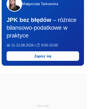
Małgorzata Tarkowska
JPK bez błędów
– różnice
bilansowo-podatkowe w
praktyce
📅 11-12.08.2026 r.
🕐 9:00-15:00
Zapisz się
REKLAMA