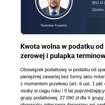
13.10 |
online
Radosław Kowalski
Kwota wolna w podatku od 
zerowej i pułapka termino
Obowiązek podatkowy w podatku od spad
pieniężnej zawartej bez formy aktu notar
z momentem przelewu (art. 6 ust. 1 pkt 
osoby w ciągu roku i 5 lat poprzedzający
grupy podatkowej, 27 090 zł dla II grupy
obowiązku zgłaszania darowizny ani zapł