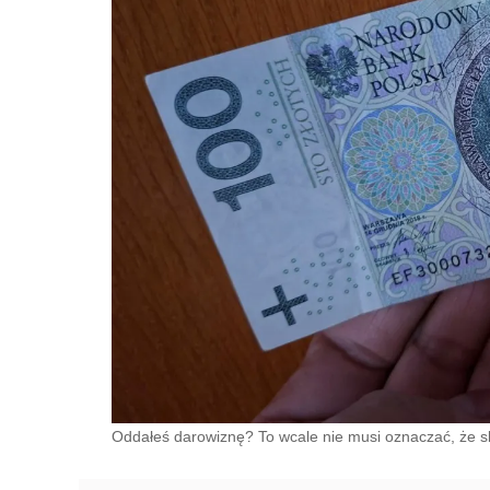
Oddałeś darowiznę? To wcale nie musi oznaczać, że 