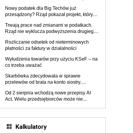
Nowy podatek dla Big Techów już
przesądzony? Rząd pokazał projekt, który
może zmienić zasady gry w Polsce
Trwają prace nad zmianami w podatkach.
Rząd nie wyklucza podwyższenia drugiego
progu PIT
Rozliczanie odsetek od nieterminowych
płatności za faktury w działalności
Wyłudzenia towarów przy użyciu KSeF – na
co trzeba uważać
Skarbówka zdecydowała w sprawie
przelewów od brata na konto siostry.
Pieniądze z emerytury mamy wyglądały jak
Od 2 sierpnia wchodzą nowe przepisy AI
darowizna, ale podatku jednak nie będzie
Act. Wielu przedsiębiorców może nie
wiedzieć, że dotyczą także ich
Kalkulatory