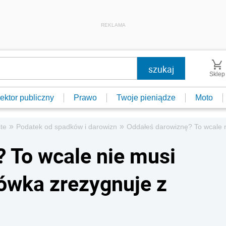
REKLAMA
Sklep
ektor publiczny
Prawo
Twoje pieniądze
Moto
»
»
te
Podatek od spadków i darowizn
Oddałeś darowiznę? To wcale 
 To wcale nie musi
ówka zrezygnuje z