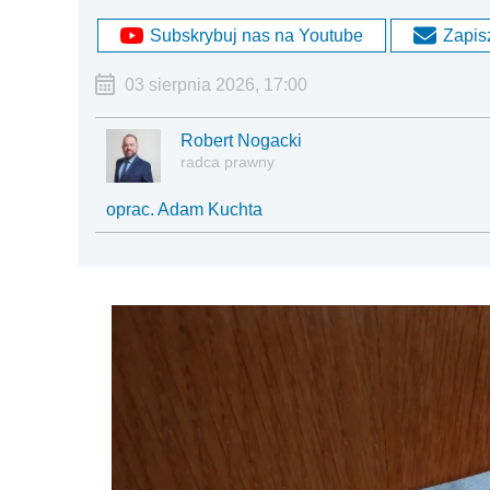
Subskrybuj nas na Youtube
Zapisz
03 sierpnia 2026, 17:00
Robert Nogacki
radca prawny
oprac. Adam Kuchta