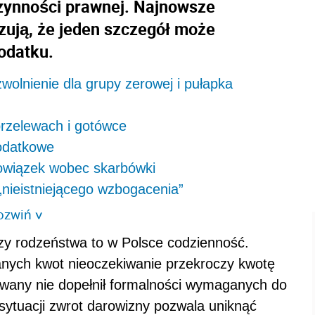
czynności prawnej. Najnowsze
zują, że jeden szczegół może
odatku.
olnienie dla grupy zerowej i pułapka
rzelewach i gotówce
podatkowe
bowiązek wobec skarbówki
nieistniejącego wzbogacenia”
ozwiń
>
zy rodzeństwa to w Polsce codzienność.
anych kwot nieoczekiwanie przekroczy kwotę
wany nie dopełnił formalności wymaganych do
 sytuacji zwrot darowizny pozwala uniknąć