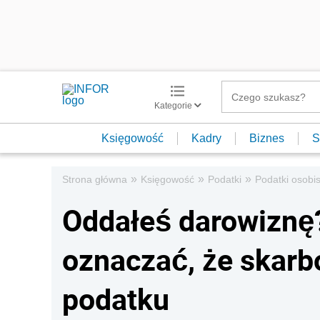
Kategorie
Księgowość
Kadry
Biznes
S
»
»
»
Strona główna
Księgowość
Podatki
Podatki osobis
Oddałeś darowiznę?
oznaczać, że skarb
podatku