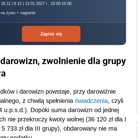
 18.11 | 8.12 | 13.01.2027 r., 10:00-15:00
, na żywo + nagranie
Zapisz się
darowizn, zwolnienie dla grupy
wa
ków i darowizn powstaje, przy darowiźnie
ialnego, z chwilą spełnienia
świadczenia
, czyli
4 u.p.s.d.). Dopóki suma darowizn od jednej
ch nie przekroczy kwoty wolnej (36 120 zł dla I
, 5 733 zł dla III grupy), obdarowany nie ma
aty podatku.