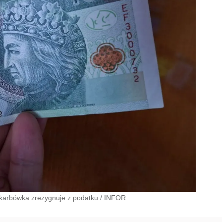
skarbówka zrezygnuje z podatku
/
INFOR