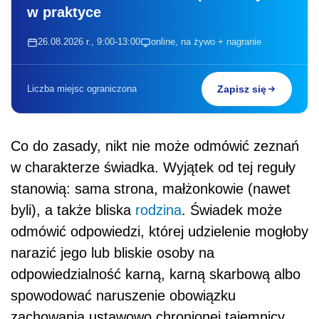
w praktyce
26.08.2026 r., 9:00-13:00
online, na żywo + nagranie
Liczba miejsc ograniczona
Zapisz się
Co do zasady, nikt nie może odmówić zeznań
w charakterze świadka. Wyjątek od tej reguły
stanowią: sama strona, małżonkowie (nawet
byli), a także bliska
rodzina
. Świadek może
odmówić odpowiedzi, której udzielenie mogłoby
narazić jego lub bliskie osoby na
odpowiedzialność karną, karną skarbową albo
spowodować naruszenie obowiązku
zachowania ustawowo chronionej tajemnicy