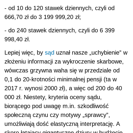
-
od 10 do 120 stawek dziennych, czyli od
666,70 zł do 3 199 999,20 zł;
-
do 240 stawek dziennych, czyli do 6 399
998,40 zł.
Lepiej więc, by
sąd
uznał nasze „uchybienie” w
złożeniu informacji za wykroczenie skarbowe,
wówczas grzywna waha się w przedziale od
0,1 do 20-krotności minimalnej pensji (ta w
2017 r. wynosi 2000 zł), a więc od 200 do 40
000 zł. Niestety, kryteria oceny sądu,
biorącego pod uwagę m.in. szkodliwość
społeczną czynu czy motywy „sprawcy”,
umożliwiają dość elastyczną interpretację. A
skoro łatający gigantyczne dziury w budżecie,