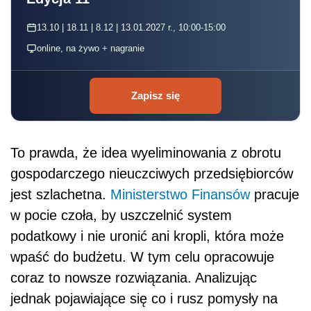
13.10 | 18.11 | 8.12 | 13.01.2027 r., 10:00-15:00
online, na żywo + nagranie
Zapisz się
To prawda, że idea wyeliminowania z obrotu
gospodarczego nieuczciwych przedsiębiorców
jest szlachetna.
Ministerstwo Finansów
pracuje
w pocie czoła, by uszczelnić system
podatkowy i nie uronić ani kropli, która może
wpaść do budżetu. W tym celu opracowuje
coraz to nowsze rozwiązania. Analizując
jednak pojawiające się co i rusz pomysły na