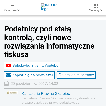
Kategorie
Serwisy
Podatnicy pod stałą
kontrolą, czyli nowe
rozwiązania informatyczne
fiskusa
Subskrybuj nas na Youtube
Dołącz do ekspertów
Zapisz się na newsletter
20 października 2017, 14:02
Kancelaria Prawna Skarbiec
Kancelaria Prawna Skarbiec świadczy doradztwo
prawne z zakresu prawa podatkowego,