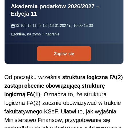
Akademia podatków 2026/2027 –
Edycja 11
13.10 | 18.11 | 8.12 | 13.01.2027 r., 10:00-15:00
online, na żywo + nagranie
Zapisz się
struktura logiczna FA(2)
Od początku września
zastąpi obecnie obowiązującą strukturę
logiczną FA(1)
. Oznacza to, że struktura
logiczna FA(2) zacznie obowiązywać w trakcie
fakultatywnego KSeF. Ułatwi to, jak wyjaśnia
Ministerstwo Finansów, przygotowanie się