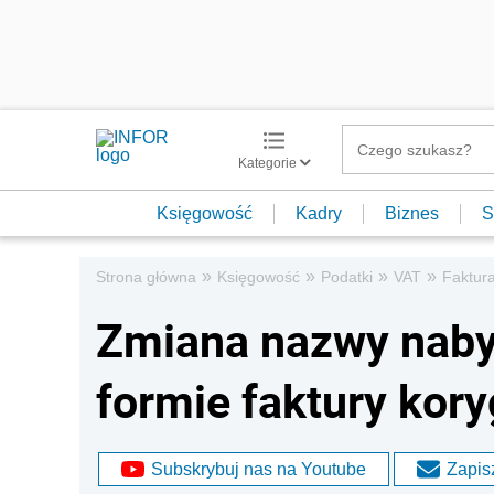
Kategorie
Księgowość
Kadry
Biznes
S
»
»
»
»
Strona główna
Księgowość
Podatki
VAT
Faktur
Zmiana nazwy nabyw
formie faktury kory
Subskrybuj nas na Youtube
Zapisz