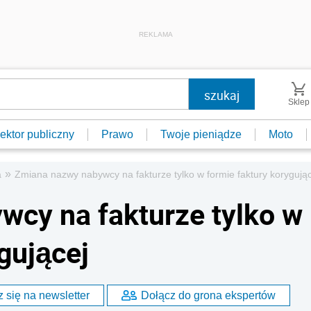
REKLAMA
Sklep
ektor publiczny
Prawo
Twoje pieniądze
Moto
»
a
Zmiana nazwy nabywcy na fakturze tylko w formie faktury korygując
cy na fakturze tylko w
gującej
 się na newsletter
Dołącz do grona ekspertów