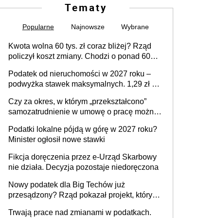
Tematy
Popularne
Najnowsze
Wybrane
Kwota wolna 60 tys. zł coraz bliżej? Rząd
policzył koszt zmiany. Chodzi o ponad 60
mld zł
Podatek od nieruchomości w 2027 roku –
podwyżka stawek maksymalnych. 1,29 zł za
1 m2 mieszkania, 36,49 zł za 1 m2
Czy za okres, w którym „przekształcono”
budynków i lokali związanych z
samozatrudnienie w umowę o pracę można
prowadzeniem działalności gospodarczej
wystawić faktury korygujące? Rozwiązanie
Podatki lokalne pójdą w górę w 2027 roku?
umowy cywilnoprawnej jedynym
Minister ogłosił nowe stawki
racjonalnym wyjściem
Fikcja doręczenia przez e-Urząd Skarbowy
nie działa. Decyzja pozostaje niedoręczona
Nowy podatek dla Big Techów już
przesądzony? Rząd pokazał projekt, który
może zmienić zasady gry w Polsce
Trwają prace nad zmianami w podatkach.