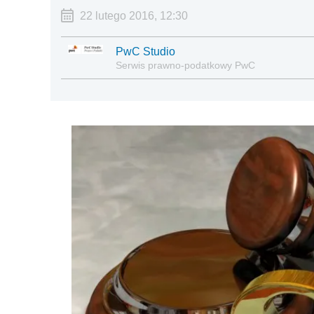
22 lutego 2016, 12:30
PwC Studio
Serwis prawno-podatkowy PwC