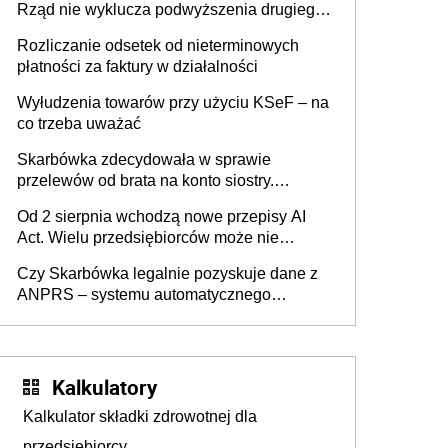
Rząd nie wyklucza podwyższenia drugiego
progu PIT
Rozliczanie odsetek od nieterminowych
płatności za faktury w działalności
Wyłudzenia towarów przy użyciu KSeF – na
co trzeba uważać
Skarbówka zdecydowała w sprawie
przelewów od brata na konto siostry.
Pieniądze z emerytury mamy wyglądały jak
Od 2 sierpnia wchodzą nowe przepisy AI
darowizna, ale podatku jednak nie będzie
Act. Wielu przedsiębiorców może nie
wiedzieć, że dotyczą także ich
Czy Skarbówka legalnie pozyskuje dane z
ANPRS – systemu automatycznego
rozpoznawania tablic rejestracyjnych
pojazdów z kamer drogowych?
Kalkulatory
Kalkulator składki zdrowotnej dla
przedsiębiorcy