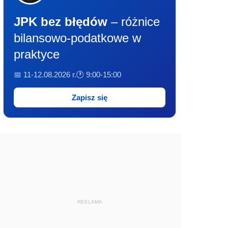
JPK bez błędów
– różnice
bilansowo-podatkowe w
praktyce
📅 11-12.08.2026 r.
🕐 9:00-15:00
Zapisz się
REKLAMA