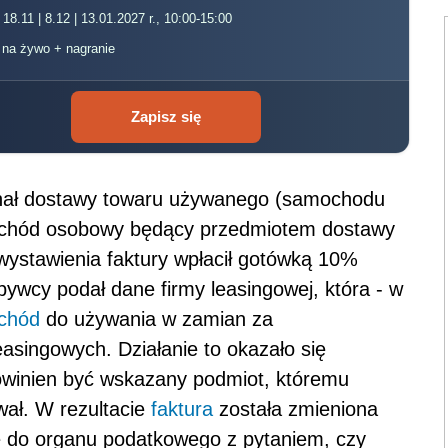
 18.11 | 8.12 | 13.01.2027 r., 10:00-15:00
, na żywo + nagranie
Zapisz się
onał dostawy towaru używanego (samochodu
chód osobowy będący przedmiotem dostawy
wystawienia faktury wpłacił gotówką 10%
bywcy podał dane firmy leasingowej, która - w
chód
do używania w zamian za
asingowych. Działanie to okazało się
owinien być wskazany podmiot, któremu
ał. W rezultacie
faktura
została zmieniona
ę do organu podatkowego z pytaniem, czy