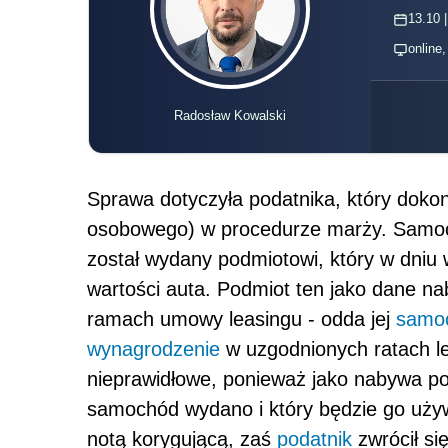
13.10 |
online
Radosław Kowalski
Sprawa dotyczyła podatnika, który dok
osobowego) w procedurze marży. Samo
został wydany podmiotowi, który w dniu 
wartości auta. Podmiot ten jako dane na
ramach umowy leasingu - odda jej
samo
wynagrodzenie
w uzgodnionych ratach le
nieprawidłowe, ponieważ jako nabywa p
samochód wydano i który będzie go używ
notą korygującą, zaś
podatnik
zwrócił si