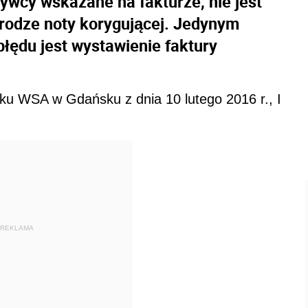
ywcy wskazane na fakturze, nie jest
rodze noty korygującej. Jedynym
łędu jest wystawienie faktury
ku WSA w Gdańsku z dnia 10 lutego 2016 r., I
REKLAMA