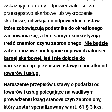
wskazując na ramy odpowiedzialności za
przestępstwo skarbowe lub wykroczenie
odsyłają do odpowiednich ustaw,
skarbowe,
które zobowiązują podatnika do określonego
zachowania się, a tym samym konkretyzują
treść znamion czynu zabronionego
Nie będzie
.
zatem możliwe podleganie odpowiedzialności
karnej skarbowej, jeśli nie dojdzie do
naruszenia np. przepisów ustawy o podatku od
towarów i usług.
Naruszenie przepisów ustawy o podatku od
towarów i usług polegające na wadliwym
prowadzeniu ksiąg stanowi czyn zabroniony,
który został spenalizowany w art. 61 § 3 kks.