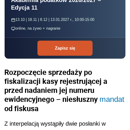
Akademia podatków 2026/2027 –
Edycja 11
13.10 | 18.11 | 8.12 | 13.01.2027 r., 10:00-15:00
online, na żywo + nagranie
Zapisz się
Rozpoczęcie sprzedaży po
fiskalizacji kasy rejestrującej a
przed nadaniem jej numeru
ewidencyjnego – niesłuszny
mandat
od fiskusa
Z interpelacją wystąpiły dwie posłanki w