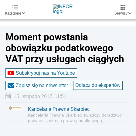
Kategorie
Serwisy
Moment powstania
obowiązku podatkowego
VAT przy usługach ciągłych
Subskrybuj nas na Youtube
Dołącz do ekspertów
Zapisz się na newsletter
15 listopada 2017, 11:51
Kancelaria Prawna Skarbiec
Kancelaria Prawna Skarbiec świadczy doradztwo
prawne z zakresu prawa podatkowego,
gospodarczego, cywilnego i karnego.