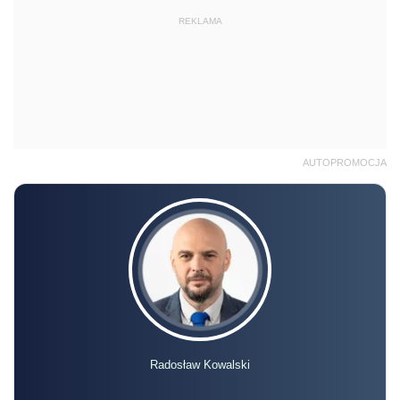
REKLAMA
AUTOPROMOCJA
Radosław Kowalski