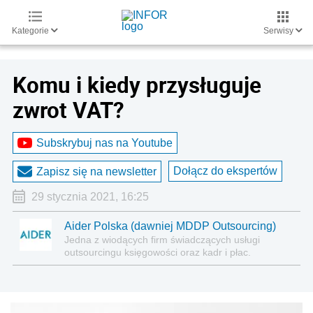
Kategorie
Serwisy
Komu i kiedy przysługuje
zwrot VAT?
Subskrybuj nas na Youtube
Dołącz do ekspertów
Zapisz się na newsletter
29 stycznia 2021, 16:25
Aider Polska (dawniej MDDP Outsourcing)
Jedna z wiodących firm świadczących usługi
outsourcingu księgowości oraz kadr i płac.