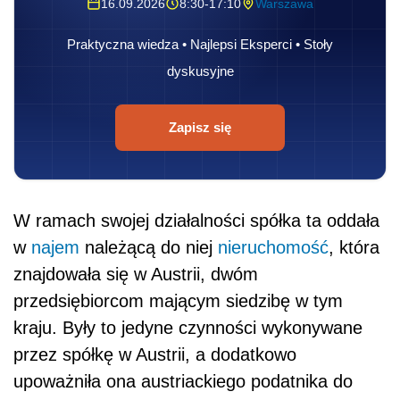
16.09.2026
8:30-17:10
Warszawa
Praktyczna wiedza • Najlepsi Eksperci • Stoły
dyskusyjne
Zapisz się
W ramach swojej działalności spółka ta oddała
w
najem
należącą do niej
nieruchomość
, która
znajdowała się w Austrii, dwóm
przedsiębiorcom mającym siedzibę w tym
kraju. Były to jedyne czynności wykonywane
przez spółkę w Austrii, a dodatkowo
upoważniła ona austriackiego podatnika do