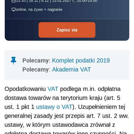
13.10 | 18.11 | 8.12 | 13.01.2027 r., 10:00-15:00
online, na żywo + nagranie
Zapisz się
Polecamy:
Komplet podatki 2019
Polecamy
:
Akademia VAT
Opodatkowaniu
VAT
podlega m.in. odpłatna
dostawa towarów na terytorium kraju (art. 5
ust. 1 pkt 1
ustawy o VAT
). Uzupełnieniem tej
generalnej zasady jest przepis art. 7 ust. 2 ww.
ustawy, w którym ustawodawca zrównał z
odpłatną dostawą towarów inne czynności. Na