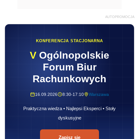
AUTOPROMOCJA
KONFERENCJA STACJONARNA
V
Ogólnopolskie
Forum Biur
Rachunkowych
16.09.2026
8:30-17:10
Warszawa
Praktyczna wiedza • Najlepsi Eksperci • Stoły
dyskusyjne
Zapisz się