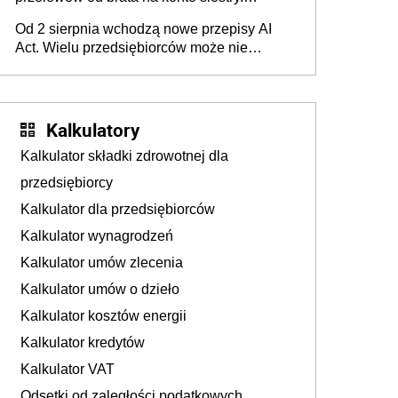
Pieniądze z emerytury mamy wyglądały jak
Od 2 sierpnia wchodzą nowe przepisy AI
darowizna, ale podatku jednak nie będzie
Act. Wielu przedsiębiorców może nie
wiedzieć, że dotyczą także ich
Kalkulatory
Kalkulator składki zdrowotnej dla
przedsiębiorcy
Kalkulator dla przedsiębiorców
Kalkulator wynagrodzeń
Kalkulator umów zlecenia
Kalkulator umów o dzieło
Kalkulator kosztów energii
Kalkulator kredytów
Kalkulator VAT
Odsetki od zaległości podatkowych