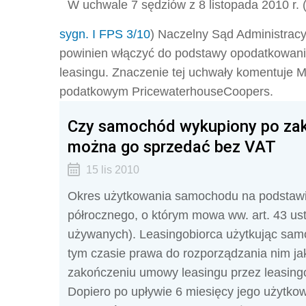
W uchwale 7 sędziów z 8 listopada 2010 r. 
sygn. I FPS 3/10
) Naczelny Sąd Administracy
powinien włączyć do podstawy opodatkowani
leasingu. Znaczenie tej uchwały komentuje M
podatkowym PricewaterhouseCoopers.
Czy samochód wykupiony po zako
można go sprzedać bez VAT
15 lis 2010
Okres użytkowania samochodu na podstawie
półrocznego, o którym mowa ww. art. 43 us
używanych). Leasingobiorca użytkując sam
tym czasie prawa do rozporządzania nim ja
zakończeniu umowy leasingu przez leasingob
Dopiero po upływie 6 miesięcy jego użytk