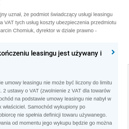
(
jny uznał, że podmiot świadczący usługi leasingu
a VAT tych usług koszty ubezpieczenia przedmiotu
arcin Chomiuk, dyrektor w dziale prawno -
ńczeniu leasingu jest używany i
 umowy leasingu nie może być liczony do limitu
t. 2 ustawy o VAT (zwolnienie z VAT dla towarów
ochód na podstawie umowy leasingu nie nabył w
k właściciel. Samochód wykupiony po
iorcę nie spełnia definicji towaru używanego.
owania od momentu jego wykupu będzie go można