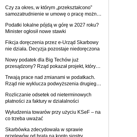
1 m2 mieszkania, 36,49 zł za 1 m2
Czy za okres, w którym „przekształcono”
budynków i lokali związanych z
samozatrudnienie w umowę o pracę można
prowadzeniem działalności gospodarczej
wystawić faktury korygujące? Rozwiązanie
Podatki lokalne pójdą w górę w 2027 roku?
umowy cywilnoprawnej jedynym
Minister ogłosił nowe stawki
racjonalnym wyjściem
Fikcja doręczenia przez e-Urząd Skarbowy
nie działa. Decyzja pozostaje niedoręczona
Nowy podatek dla Big Techów już
przesądzony? Rząd pokazał projekt, który
może zmienić zasady gry w Polsce
Trwają prace nad zmianami w podatkach.
Rząd nie wyklucza podwyższenia drugiego
progu PIT
Rozliczanie odsetek od nieterminowych
płatności za faktury w działalności
Wyłudzenia towarów przy użyciu KSeF – na
co trzeba uważać
Skarbówka zdecydowała w sprawie
przelewów od brata na konto siostry.