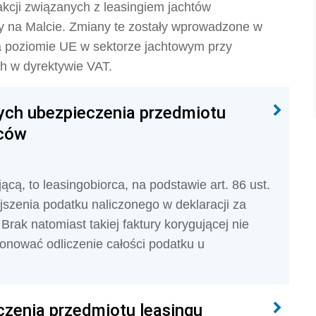
kcji związanych z leasingiem jachtów
y na Malcie. Zmiany te zostały wprowadzone w
a poziomie UE w sektorze jachtowym przy
ch w dyrektywie VAT.
ych ubezpieczenia przedmiotu
rców
ącą, to leasingobiorca, na podstawie art. 86 ust.
szenia podatku naliczonego w deklaracji za
 Brak natomiast takiej faktury korygującej nie
onować odliczenie całości podatku u
czenia przedmiotu leasingu