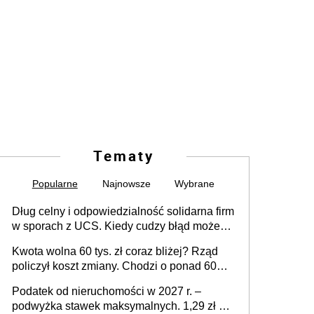
Tematy
Popularne
Najnowsze
Wybrane
Dług celny i odpowiedzialność solidarna firm
w sporach z UCS. Kiedy cudzy błąd może
stać się Twoim problemem
Kwota wolna 60 tys. zł coraz bliżej? Rząd
policzył koszt zmiany. Chodzi o ponad 60
mld zł
Podatek od nieruchomości w 2027 r. –
podwyżka stawek maksymalnych. 1,29 zł za