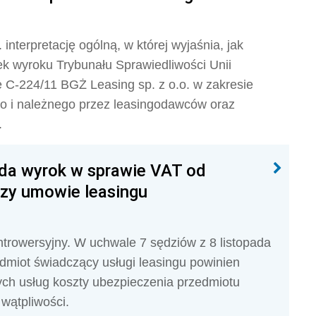
interpretację ogólną, w której wyjaśnia, jak
ek wyroku Trybunału Sprawiedliwości Unii
ie C-224/11 BGŻ Leasing sp. z o.o. w zakresie
go i należnego przez leasingodawców oraz
.
yda wyrok w sprawie VAT od
rzy umowie leasingu
ntrowersyjny. W uchwale 7 sędziów z 8 listopada
odmiot świadczący usługi leasingu powinien
ch usług koszty ubezpieczenia przedmiotu
 wątpliwości.