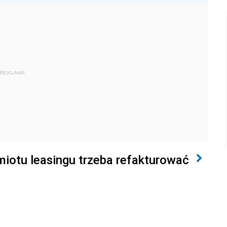
REKLAMA
miotu leasingu trzeba refakturować