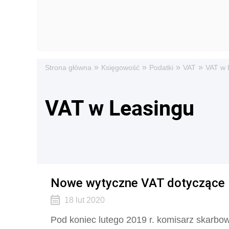
»
»
»
»
Strona główna
Księgowość
Podatki
VAT
VAT w 
VAT w Leasingu
Nowe wytyczne VAT dotyczące l
18 lut 2020
Pod koniec lutego 2019 r. komisarz skarbo