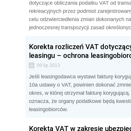
dotyczące obliczania podatku VAT od transa
rekreacyjnych przez podmiot zarejestrowan
celu odzwierciedlenia zmian dokonanych n
jednoczesnej transpozycji zasad określony
Korekta rozliczeń VAT dotycząc
leasingu – ochrona leasingobio
09 lip 2013
Jeśli leasingodawca wystawi fakturę koryguj
10a ustawy o VAT, powinien dokonać zmniej
okres, w której otrzymał fakturę korygującą.
oznacza, że organy podatkowe będą kwesti
leasingobiorców.
Korekta VAT w zakresie ubezpie