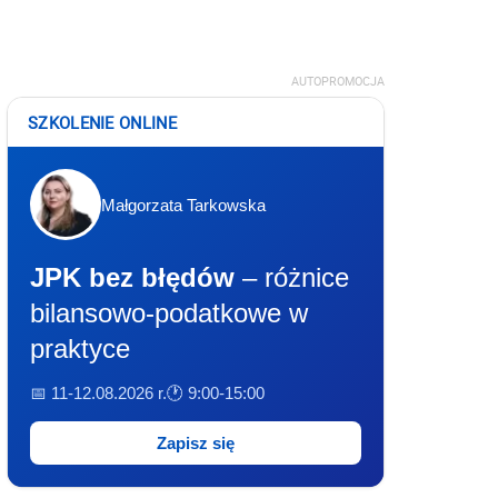
AUTOPROMOCJA
SZKOLENIE ONLINE
Małgorzata Tarkowska
JPK bez błędów
– różnice
bilansowo-podatkowe w
praktyce
📅 11-12.08.2026 r.
🕐 9:00-15:00
Zapisz się