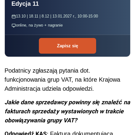
Edycja 11
13.10 | 18.11 | 8.12 | 13.01.2027 r., 10:00-15:00
online, na żywo + nagranie
Zapisz się
Podatnicy zgłaszają pytania dot.
funkcjonowania grup VAT, na które Krajowa
Administracja udziela odpowiedzi.
Jakie dane sprzedawcy powinny się znaleźć na
fakturach sprzedaży wystawionych w trakcie
obowiązywania grupy VAT?
Odpowiedź KAS:
Faktura dokumentująca