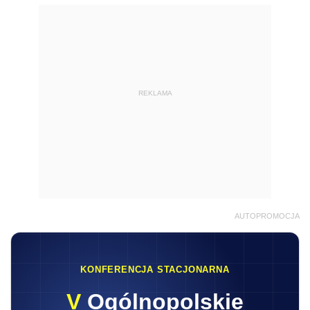
REKLAMA
AUTOPROMOCJA
KONFERENCJA STACJONARNA
V
Ogólnopolskie