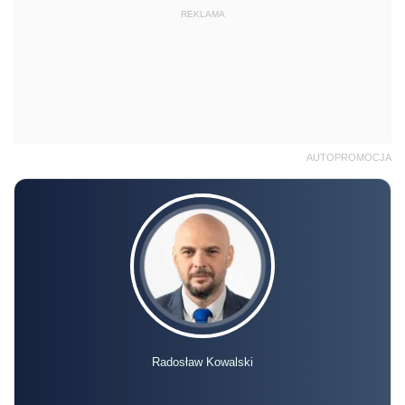
REKLAMA
AUTOPROMOCJA
Radosław Kowalski