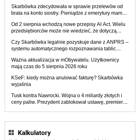
Skarbówka zdecydowała w sprawie przelewów od
brata na konto siostry. Pieniądze z emerytury mamy
wyglądały jak darowizna, ale podatku jednak nie
Od 2 sierpnia wchodzą nowe przepisy AI Act. Wielu
będzie
przedsiębiorców może nie wiedzieć, że dotyczą
także ich
Czy Skarbówka legalnie pozyskuje dane z ANPRS –
systemu automatycznego rozpoznawania tablic
rejestracyjnych pojazdów z kamer drogowych?
Ważna aktualizacja w mObywatelu. Użytkownicy
mają czas do 5 sierpnia 2026 roku
KSeF: kiedy można anulować fakturę? Skarbówka
wyjaśnia
Tusk kontra Nawrocki. Wojna o 4 miliardy złotych i
ceny paliw. Prezydent zablokował ustawę, premier
mówi o „ciosie wymierzonym we wszystkich polskich
kierowców”
Kalkulatory