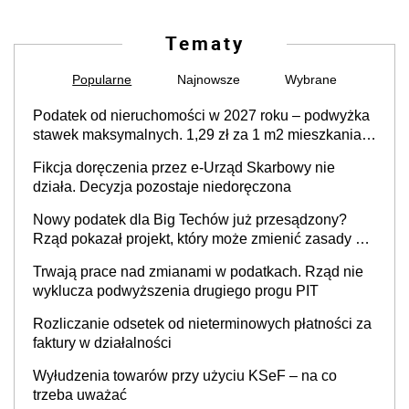
Tematy
Popularne
Najnowsze
Wybrane
Podatek od nieruchomości w 2027 roku – podwyżka
stawek maksymalnych. 1,29 zł za 1 m2 mieszkania,
36,49 zł za 1 m2 budynków i lokali związanych z
Fikcja doręczenia przez e-Urząd Skarbowy nie
prowadzeniem działalności gospodarczej
działa. Decyzja pozostaje niedoręczona
Nowy podatek dla Big Techów już przesądzony?
Rząd pokazał projekt, który może zmienić zasady gry
w Polsce
Trwają prace nad zmianami w podatkach. Rząd nie
wyklucza podwyższenia drugiego progu PIT
Rozliczanie odsetek od nieterminowych płatności za
faktury w działalności
Wyłudzenia towarów przy użyciu KSeF – na co
trzeba uważać